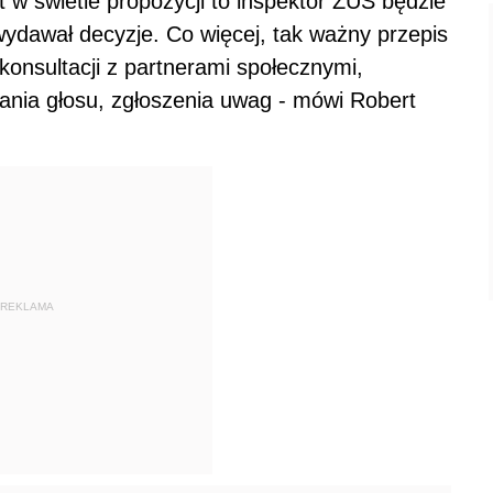
 w świetle propozycji to inspektor ZUS będzie
wydawał decyzje. Co więcej, tak ważny przepis
onsultacji z partnerami społecznymi,
nia głosu, zgłoszenia uwag - mówi Robert
REKLAMA