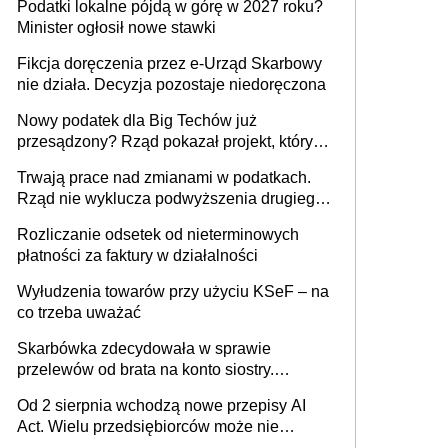
Podatki lokalne pójdą w górę w 2027 roku?
umowy cywilnoprawnej jedynym
Minister ogłosił nowe stawki
racjonalnym wyjściem
Fikcja doręczenia przez e-Urząd Skarbowy
nie działa. Decyzja pozostaje niedoręczona
Nowy podatek dla Big Techów już
przesądzony? Rząd pokazał projekt, który
może zmienić zasady gry w Polsce
Trwają prace nad zmianami w podatkach.
Rząd nie wyklucza podwyższenia drugiego
progu PIT
Rozliczanie odsetek od nieterminowych
płatności za faktury w działalności
Wyłudzenia towarów przy użyciu KSeF – na
co trzeba uważać
Skarbówka zdecydowała w sprawie
przelewów od brata na konto siostry.
Pieniądze z emerytury mamy wyglądały jak
Od 2 sierpnia wchodzą nowe przepisy AI
darowizna, ale podatku jednak nie będzie
Act. Wielu przedsiębiorców może nie
wiedzieć, że dotyczą także ich