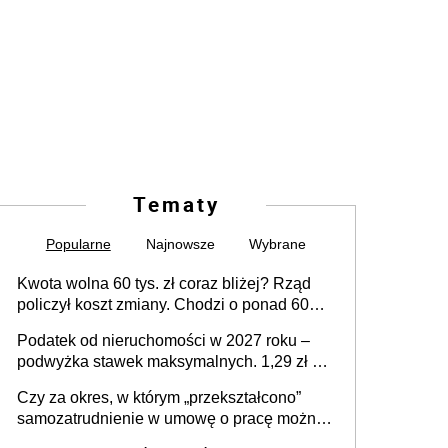
Tematy
Popularne
Najnowsze
Wybrane
Kwota wolna 60 tys. zł coraz bliżej? Rząd
policzył koszt zmiany. Chodzi o ponad 60
mld zł
Podatek od nieruchomości w 2027 roku –
podwyżka stawek maksymalnych. 1,29 zł za
1 m2 mieszkania, 36,49 zł za 1 m2
Czy za okres, w którym „przekształcono”
budynków i lokali związanych z
samozatrudnienie w umowę o pracę można
prowadzeniem działalności gospodarczej
wystawić faktury korygujące? Rozwiązanie