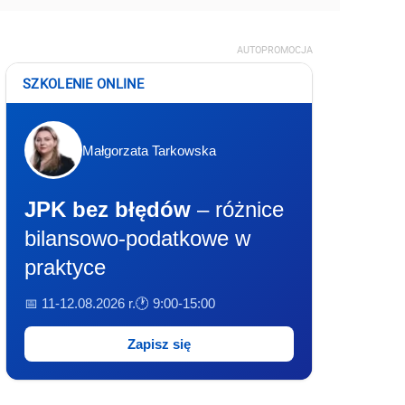
AUTOPROMOCJA
SZKOLENIE ONLINE
Małgorzata Tarkowska
JPK bez błędów
– różnice
bilansowo-podatkowe w
praktyce
📅 11-12.08.2026 r.
🕐 9:00-15:00
Zapisz się