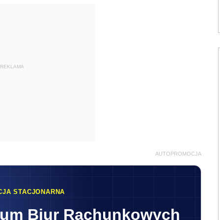
REKLAMA
AUTOPROMOCJA
CJA STACJONARNA
rum Biur Rachunkowych