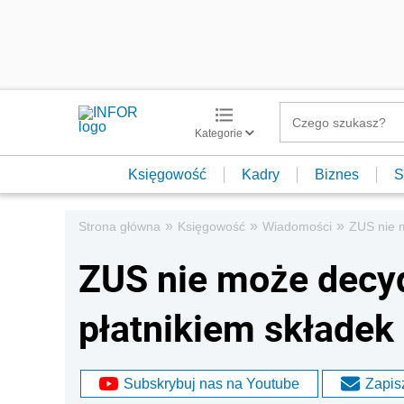
Kategorie
Księgowość
Kadry
Biznes
S
»
»
»
Strona główna
Księgowość
Wiadomości
ZUS nie m
ZUS nie może decyd
płatnikiem składek
Subskrybuj nas na Youtube
Zapisz