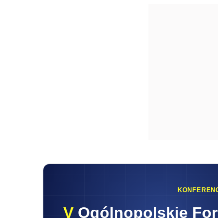
KONFEREN
V
Ogólnopolskie Fo