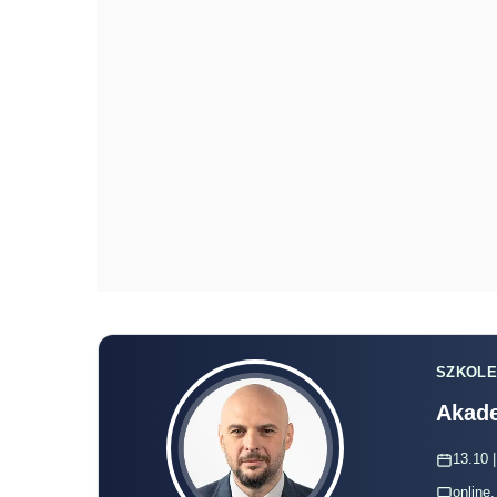
SZKOLE
Akade
13.10 |
online