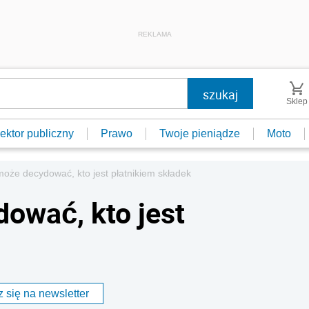
REKLAMA
Sklep
ektor publiczny
Prawo
Twoje pieniądze
Moto
oże decydować, kto jest płatnikiem składek
ować, kto jest
 się na newsletter