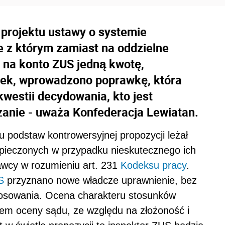
 projektu ustawy o systemie
 z którym zamiast na oddzielne
ć na konto ZUS jedną kwotę,
dek, wprowadzono poprawkę, która
westii decydowania, kto jest
ązanie - uważa Konfederacja Lewiatan.
u podstaw kontrowersyjnej propozycji leżał
ezpieczonych w przypadku nieskutecznego ich
awcy w rozumieniu art. 231
Kodeksu pracy
.
S
przyznano nowe władcze uprawnienie, bez
tosowania. Ocena charakteru stosunków
em oceny sądu, ze względu na złożoność i