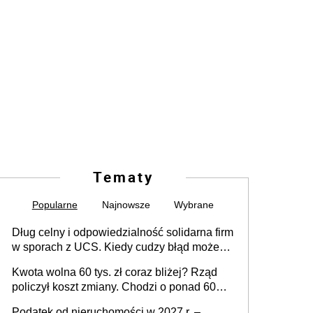
Tematy
Popularne
Najnowsze
Wybrane
Dług celny i odpowiedzialność solidarna firm
w sporach z UCS. Kiedy cudzy błąd może
stać się Twoim problemem
Kwota wolna 60 tys. zł coraz bliżej? Rząd
policzył koszt zmiany. Chodzi o ponad 60
mld zł
Podatek od nieruchomości w 2027 r. –