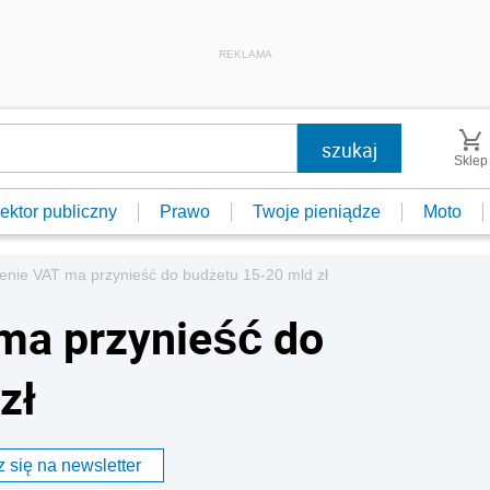
REKLAMA
Sklep
ektor publiczny
Prawo
Twoje pieniądze
Moto
enie VAT ma przynieść do budżetu 15-20 mld zł
ma przynieść do
zł
 się na newsletter