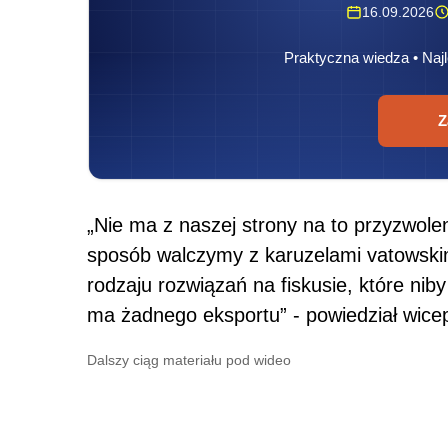
16.09.2026
Praktyczna wiedza • Najl
Z
„Nie ma z naszej strony na to przyzwol
sposób walczymy z karuzelami vatowski
rodzaju rozwiązań na fiskusie, które nib
ma żadnego eksportu” - powiedział wice
Dalszy ciąg materiału pod wideo