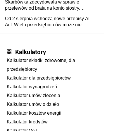
Skarbówka zdecydowała w sprawie
przelewów od brata na konto siostry.
Pieniądze z emerytury mamy wyglądały jak
Od 2 sierpnia wchodzą nowe przepisy AI
darowizna, ale podatku jednak nie będzie
Act. Wielu przedsiębiorców może nie
wiedzieć, że dotyczą także ich
Kalkulatory
Kalkulator składki zdrowotnej dla
przedsiębiorcy
Kalkulator dla przedsiębiorców
Kalkulator wynagrodzeń
Kalkulator umów zlecenia
Kalkulator umów o dzieło
Kalkulator kosztów energii
Kalkulator kredytów
Kalkulator VAT