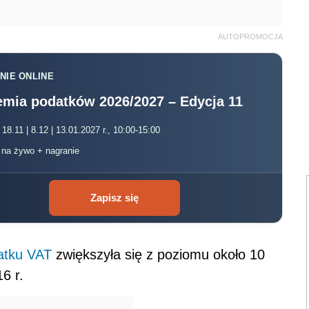
AUTOPROMOCJA
NIE ONLINE
mia podatków 2026/2027 – Edycja 11
 18.11 | 8.12 | 13.01.2027 r., 10:00-15:00
, na żywo + nagranie
Zapisz się
atku VAT
zwiększyła się z poziomu około 10
6 r.