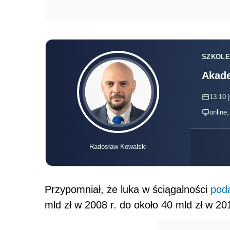
SZKOLE
Akade
13.10 |
online
Radosław Kowalski
Przypomniał, że luka w ściągalności
pod
mld zł w 2008 r. do około 40 mld zł w 201