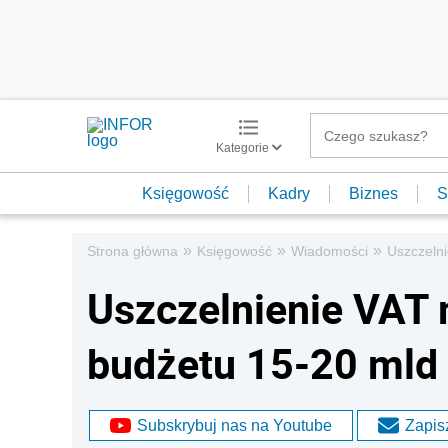
Kategorie
Księgowość
Kadry
Biznes
S
»
»
»
Strona główna
Księgowość
Wiadomości
Uszczelni
Uszczelnienie VAT 
budżetu 15-20 mld 
Subskrybuj nas na Youtube
Zapisz