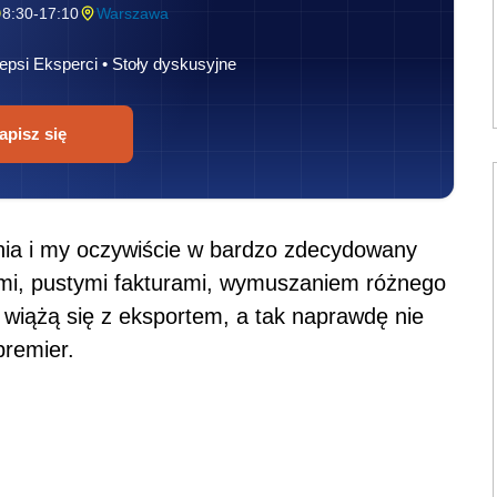
8:30-17:10
Warszawa
epsi Eksperci • Stoły dyskusyjne
apisz się
enia i my oczywiście w bardzo zdecydowany
mi, pustymi fakturami, wymuszaniem różnego
y wiążą się z eksportem, a tak naprawdę nie
premier.