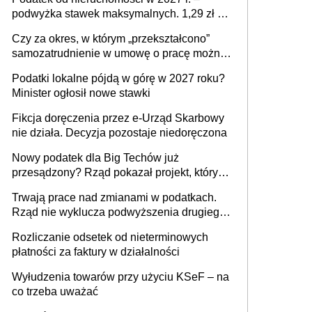
podwyżka stawek maksymalnych. 1,29 zł za
1 m2 mieszkania, 36,49 zł za 1 m2
Czy za okres, w którym „przekształcono”
budynków i lokali związanych z
samozatrudnienie w umowę o pracę można
prowadzeniem działalności gospodarczej
wystawić faktury korygujące? Rozwiązanie
Podatki lokalne pójdą w górę w 2027 roku?
umowy cywilnoprawnej jedynym
Minister ogłosił nowe stawki
racjonalnym wyjściem
Fikcja doręczenia przez e-Urząd Skarbowy
nie działa. Decyzja pozostaje niedoręczona
Nowy podatek dla Big Techów już
przesądzony? Rząd pokazał projekt, który
może zmienić zasady gry w Polsce
Trwają prace nad zmianami w podatkach.
Rząd nie wyklucza podwyższenia drugiego
progu PIT
Rozliczanie odsetek od nieterminowych
płatności za faktury w działalności
Wyłudzenia towarów przy użyciu KSeF – na
co trzeba uważać