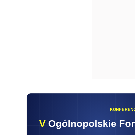
KONFEREN
V
Ogólnopolskie Fo