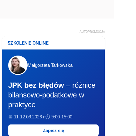
AUTOPROMOCJA
SZKOLENIE ONLINE
Małgorzata Tarkowska
JPK bez błędów
– różnice
bilansowo-podatkowe w
praktyce
📅 11-12.08.2026 r.
🕐 9:00-15:00
Zapisz się