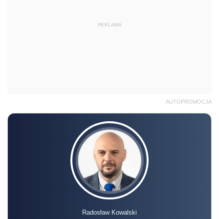
REKLAMA
AUTOPROMOCJA
Radosław Kowalski