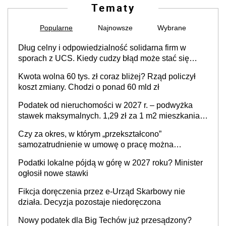
Tematy
Popularne
Najnowsze
Wybrane
Dług celny i odpowiedzialność solidarna firm w
sporach z UCS. Kiedy cudzy błąd może stać się
Twoim problemem
Kwota wolna 60 tys. zł coraz bliżej? Rząd policzył
koszt zmiany. Chodzi o ponad 60 mld zł
Podatek od nieruchomości w 2027 r. – podwyżka
stawek maksymalnych. 1,29 zł za 1 m2 mieszkania,
36,49 zł za 1 m2 budynków i lokali związanych z
Czy za okres, w którym „przekształcono”
prowadzeniem działalności gospodarczej
samozatrudnienie w umowę o pracę można
wystawić faktury korygujące? Rozwiązanie umowy
Podatki lokalne pójdą w górę w 2027 roku? Minister
cywilnoprawnej jedynym racjonalnym wyjściem
ogłosił nowe stawki
Fikcja doręczenia przez e-Urząd Skarbowy nie
działa. Decyzja pozostaje niedoręczona
Nowy podatek dla Big Techów już przesądzony?