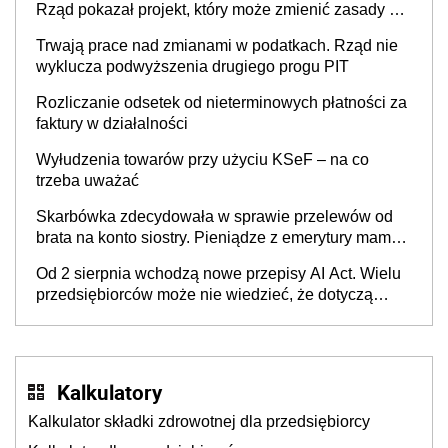
Rząd pokazał projekt, który może zmienić zasady gry
w Polsce
Trwają prace nad zmianami w podatkach. Rząd nie
wyklucza podwyższenia drugiego progu PIT
Rozliczanie odsetek od nieterminowych płatności za
faktury w działalności
Wyłudzenia towarów przy użyciu KSeF – na co
trzeba uważać
Skarbówka zdecydowała w sprawie przelewów od
brata na konto siostry. Pieniądze z emerytury mamy
wyglądały jak darowizna, ale podatku jednak nie
Od 2 sierpnia wchodzą nowe przepisy AI Act. Wielu
będzie
przedsiębiorców może nie wiedzieć, że dotyczą
także ich
Kalkulatory
Kalkulator składki zdrowotnej dla przedsiębiorcy