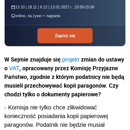
13.10 | 18.11 | 8.12 | 13.01.2027 r., 10:00-15:00
online, na żywo + nagranie
Zapisz się
W Sejmie znajduje się
zmian do ustawy
projekt
o
, opracowany przez Komisję Przyjazne
VAT
Państwo, zgodnie z którym podatnicy nie będą
musieli przechowywać kopii paragonów. Czy
chodzi tylko o dokumenty papierowe?
- Komisja nie tylko chce zlikwidować
konieczność posiadania kopii papierowej
paragonów. Podatnik nie będzie musiał