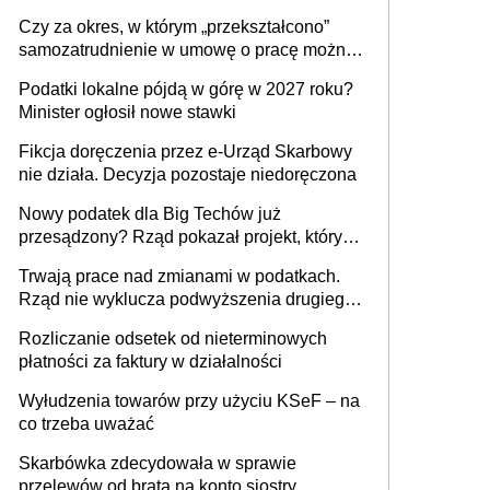
1 m2 mieszkania, 36,49 zł za 1 m2
Czy za okres, w którym „przekształcono”
budynków i lokali związanych z
samozatrudnienie w umowę o pracę można
prowadzeniem działalności gospodarczej
wystawić faktury korygujące? Rozwiązanie
Podatki lokalne pójdą w górę w 2027 roku?
umowy cywilnoprawnej jedynym
Minister ogłosił nowe stawki
racjonalnym wyjściem
Fikcja doręczenia przez e-Urząd Skarbowy
nie działa. Decyzja pozostaje niedoręczona
Nowy podatek dla Big Techów już
przesądzony? Rząd pokazał projekt, który
może zmienić zasady gry w Polsce
Trwają prace nad zmianami w podatkach.
Rząd nie wyklucza podwyższenia drugiego
progu PIT
Rozliczanie odsetek od nieterminowych
płatności za faktury w działalności
Wyłudzenia towarów przy użyciu KSeF – na
co trzeba uważać
Skarbówka zdecydowała w sprawie
przelewów od brata na konto siostry.