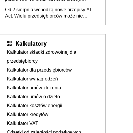
Pieniądze z emerytury mamy wyglądały jak
Od 2 sierpnia wchodzą nowe przepisy AI
darowizna, ale podatku jednak nie będzie
Act. Wielu przedsiębiorców może nie
wiedzieć, że dotyczą także ich
Kalkulatory
Kalkulator składki zdrowotnej dla
przedsiębiorcy
Kalkulator dla przedsiębiorców
Kalkulator wynagrodzeń
Kalkulator umów zlecenia
Kalkulator umów o dzieło
Kalkulator kosztów energii
Kalkulator kredytów
Kalkulator VAT
Odsetki od zaległości podatkowych