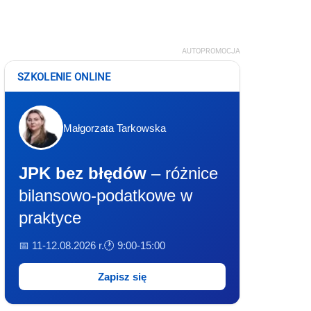
AUTOPROMOCJA
SZKOLENIE ONLINE
Małgorzata Tarkowska
JPK bez błędów
– różnice
bilansowo-podatkowe w
praktyce
📅 11-12.08.2026 r.
🕐 9:00-15:00
Zapisz się