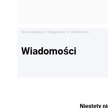
»
»
Strona główna
Księgowość
Wiadomości
Wiadomości
Niestety ni