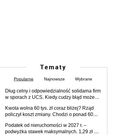
Tematy
Popularne
Najnowsze
Wybrane
Dług celny i odpowiedzialność solidarna firm
w sporach z UCS. Kiedy cudzy błąd może
stać się Twoim problemem
Kwota wolna 60 tys. zł coraz bliżej? Rząd
policzył koszt zmiany. Chodzi o ponad 60
mld zł
Podatek od nieruchomości w 2027 r. –
podwyżka stawek maksymalnych. 1,29 zł za