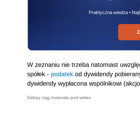
Praktyczna wiedza • Najl
Z
W zeznaniu nie trzeba natomiast uwzglę
spółek -
podatek
od dywidendy pobierany
dywidendy wypłacona wspólnikowi (akcjo
Dalszy ciąg materiału pod wideo