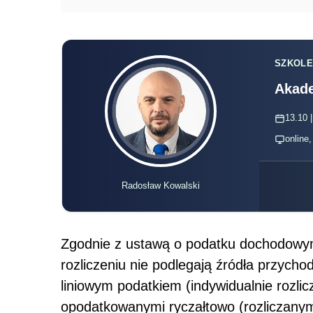
SZKOLE
Akade
13.10 |
online
Radosław Kowalski
Zgodnie z ustawą o podatku dochodowym
rozliczeniu nie podlegają źródła przych
liniowym podatkiem (indywidualnie rozli
opodatkowanymi ryczałtowo (rozliczanymi