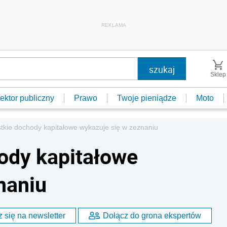
REKLAMA
Sklep
ektor publiczny
Prawo
Twoje pieniądze
Moto
tkie dochody kapitałowe wykazuje się w zeznaniu
ody kapitałowe
naniu
 się na newsletter
Dołącz do grona ekspertów