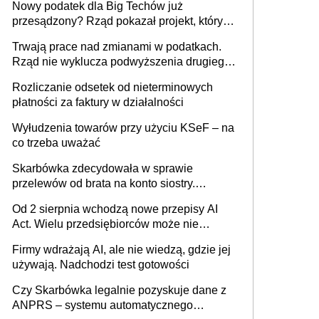
Nowy podatek dla Big Techów już
przesądzony? Rząd pokazał projekt, który
może zmienić zasady gry w Polsce
Trwają prace nad zmianami w podatkach.
Rząd nie wyklucza podwyższenia drugiego
progu PIT
Rozliczanie odsetek od nieterminowych
płatności za faktury w działalności
Wyłudzenia towarów przy użyciu KSeF – na
co trzeba uważać
Skarbówka zdecydowała w sprawie
przelewów od brata na konto siostry.
Pieniądze z emerytury mamy wyglądały jak
Od 2 sierpnia wchodzą nowe przepisy AI
darowizna, ale podatku jednak nie będzie
Act. Wielu przedsiębiorców może nie
wiedzieć, że dotyczą także ich
Firmy wdrażają AI, ale nie wiedzą, gdzie jej
używają. Nadchodzi test gotowości
Czy Skarbówka legalnie pozyskuje dane z
ANPRS – systemu automatycznego