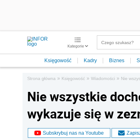
Kategorie
Księgowość
Kadry
Biznes
S
»
»
»
Strona główna
Księgowość
Wiadomości
Nie wszys
Nie wszystkie doch
wykazuje się w zez
Subskrybuj nas na Youtube
Zapisz