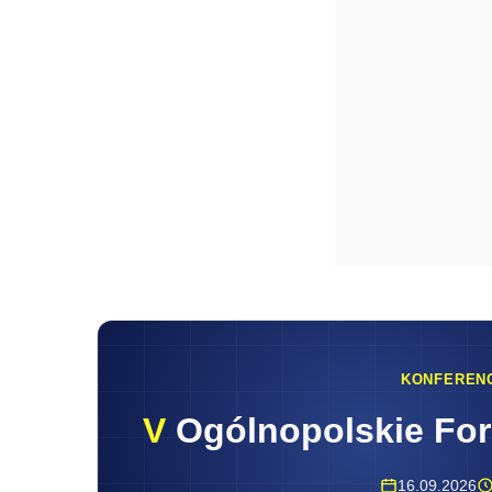
KONFEREN
V
Ogólnopolskie Fo
16.09.2026