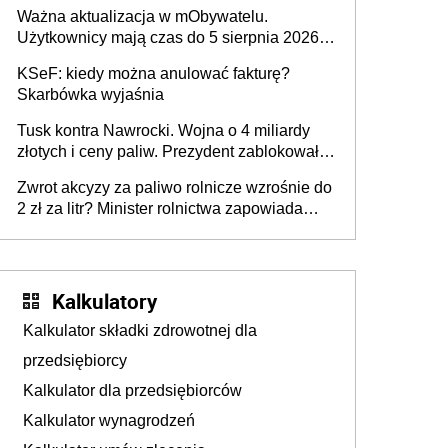
rozpoznawania tablic rejestracyjnych
Ważna aktualizacja w mObywatelu.
pojazdów z kamer drogowych?
Użytkownicy mają czas do 5 sierpnia 2026
roku
KSeF: kiedy można anulować fakturę?
Skarbówka wyjaśnia
Tusk kontra Nawrocki. Wojna o 4 miliardy
złotych i ceny paliw. Prezydent zablokował
ustawę, premier mówi o „ciosie
Zwrot akcyzy za paliwo rolnicze wzrośnie do
wymierzonym we wszystkich polskich
2 zł za litr? Minister rolnictwa zapowiada
kierowców”
ważne zmiany dla rolników
Kalkulatory
Kalkulator składki zdrowotnej dla
przedsiębiorcy
Kalkulator dla przedsiębiorców
Kalkulator wynagrodzeń