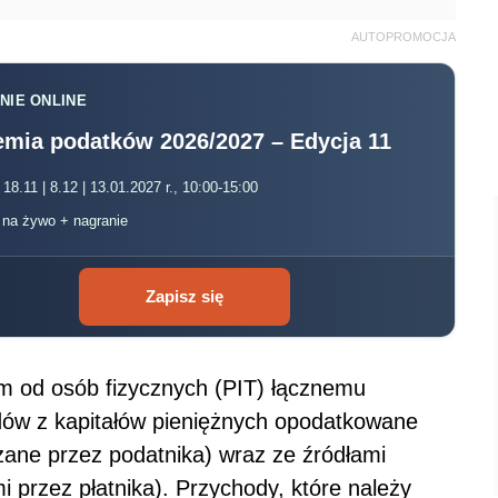
AUTOPROMOCJA
NIE ONLINE
mia podatków 2026/2027 – Edycja 11
 18.11 | 8.12 | 13.01.2027 r., 10:00-15:00
, na żywo + nagranie
Zapisz się
 od osób fizycznych (PIT) łącznemu
odów z kapitałów pieniężnych opodatkowane
czane przez podatnika) wraz ze źródłami
 przez płatnika). Przychody, które należy