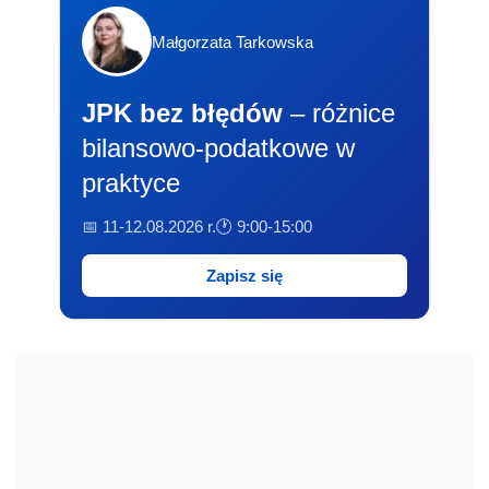
Małgorzata Tarkowska
JPK bez błędów
– różnice
bilansowo-podatkowe w
praktyce
📅 11-12.08.2026 r.
🕐 9:00-15:00
Zapisz się