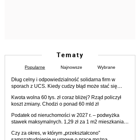
Tematy
Popularne
Najnowsze
Wybrane
Dług celny i odpowiedzialność solidarna firm w
sporach z UCS. Kiedy cudzy błąd może stać się
Twoim problemem
Kwota wolna 60 tys. zł coraz bliżej? Rząd policzył
koszt zmiany. Chodzi o ponad 60 mld zł
Podatek od nieruchomości w 2027 r. – podwyżka
stawek maksymalnych. 1,29 zł za 1 m2 mieszkania,
36,49 zł za 1 m2 budynków i lokali związanych z
Czy za okres, w którym „przekształcono”
prowadzeniem działalności gospodarczej
samozatrudnienie w umowę o pracę można