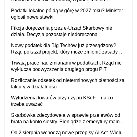
wystawić faktury korygujące? Rozwiązanie umowy
Podatki lokalne pójdą w górę w 2027 roku? Minister
cywilnoprawnej jedynym racjonalnym wyjściem
ogłosił nowe stawki
Fikcja doręczenia przez e-Urząd Skarbowy nie
działa. Decyzja pozostaje niedoręczona
Nowy podatek dla Big Techów już przesądzony?
Rząd pokazał projekt, który może zmienić zasady gry
w Polsce
Trwają prace nad zmianami w podatkach. Rząd nie
wyklucza podwyższenia drugiego progu PIT
Rozliczanie odsetek od nieterminowych płatności za
faktury w działalności
Wyłudzenia towarów przy użyciu KSeF – na co
trzeba uważać
Skarbówka zdecydowała w sprawie przelewów od
brata na konto siostry. Pieniądze z emerytury mamy
wyglądały jak darowizna, ale podatku jednak nie
Od 2 sierpnia wchodzą nowe przepisy AI Act. Wielu
będzie