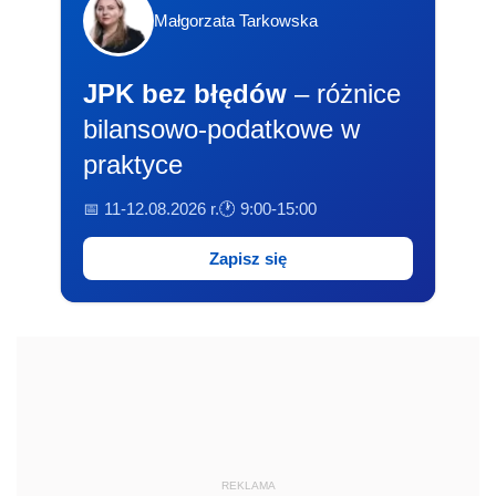
Małgorzata Tarkowska
JPK bez błędów
– różnice
bilansowo-podatkowe w
praktyce
📅 11-12.08.2026 r.
🕐 9:00-15:00
Zapisz się
REKLAMA