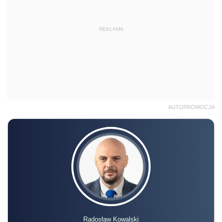
REKLAMA
AUTOPROMOCJA
Radosław Kowalski