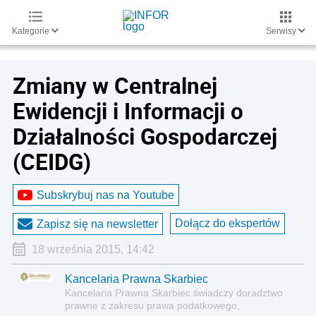
Kategorie
Serwisy
Zmiany w Centralnej
Ewidencji i Informacji o
Działalności Gospodarczej
(CEIDG)
Subskrybuj nas na Youtube
Dołącz do ekspertów
Zapisz się na newsletter
18 września 2015, 14:42
Kancelaria Prawna Skarbiec
Kancelaria Prawna Skarbiec świadczy doradztwo
prawne z zakresu prawa podatkowego,