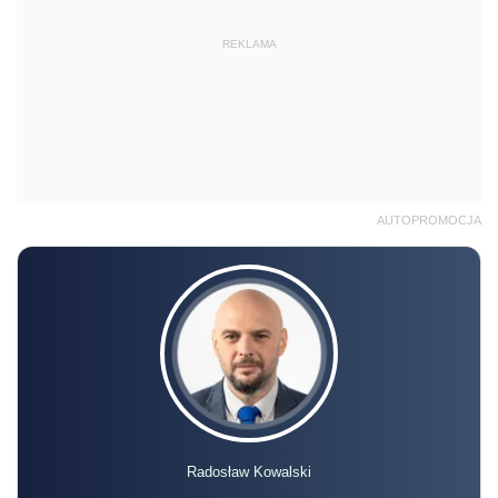
REKLAMA
AUTOPROMOCJA
Radosław Kowalski