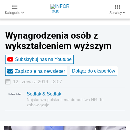
Kategorie
Serwisy
Wynagrodzenia osób z
wykształceniem wyższym
Subskrybuj nas na Youtube
Dołącz do ekspertów
Zapisz się na newsletter
12 czerwca 2019, 13:07
Sedlak & Sedlak
Najstarsza polska firma doradztwa HR. To
zobowiązuje.