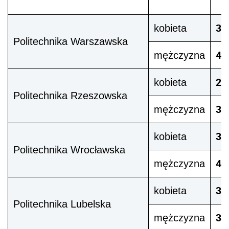
3 
kobieta
Politechnika Warszawska
4 
mężczyzna
2 
kobieta
Politechnika Rzeszowska
3 
mężczyzna
3 
kobieta
Politechnika Wrocławska
4 
mężczyzna
3 
kobieta
Politechnika Lubelska
3 
mężczyzna