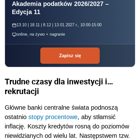
Akademia podatków 2026/2027 –
Edycja 11
13.10 | 18.11 | 8.12 | 13.01.2027 r., 10:00-15:00
online, na żywo + nagranie
Zapisz się
Trudne czasy dla inwestycji i…
rekrutacji
Główne banki centralne świata podnoszą
ostatnio
stopy procentowe
, aby stłamsić
inflację. Koszty kredytów rosną do poziomów
niewidzianych od wielu lat. Następstwem tzw.