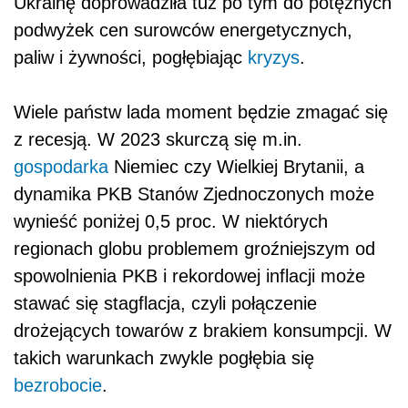
Ukrainę doprowadziła tuż po tym do potężnych
podwyżek cen surowców energetycznych,
paliw i żywności, pogłębiając
kryzys
.
Wiele państw lada moment będzie zmagać się
z recesją. W 2023 skurczą się m.in.
gospodarka
Niemiec czy Wielkiej Brytanii, a
dynamika PKB Stanów Zjednoczonych może
wynieść poniżej 0,5 proc. W niektórych
regionach globu problemem groźniejszym od
spowolnienia PKB i rekordowej inflacji może
stawać się stagflacja, czyli połączenie
drożejących towarów z brakiem konsumpcji. W
takich warunkach zwykle pogłębia się
bezrobocie
.