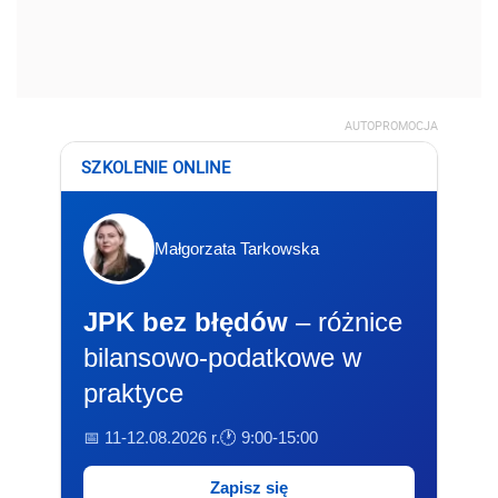
AUTOPROMOCJA
SZKOLENIE ONLINE
Małgorzata Tarkowska
JPK bez błędów
– różnice
bilansowo-podatkowe w
praktyce
📅 11-12.08.2026 r.
🕐 9:00-15:00
Zapisz się