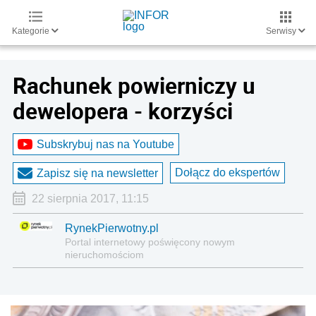
Kategorie
Serwisy
Rachunek powierniczy u
dewelopera - korzyści
Subskrybuj nas na Youtube
Dołącz do ekspertów
Zapisz się na newsletter
22 sierpnia 2017, 11:15
RynekPierwotny.pl
Portal internetowy poświęcony nowym
nieruchomościom