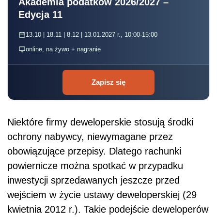
Akademia podatków 2026/2027 –
Edycja 11
13.10 | 18.11 | 8.12 | 13.01.2027 r., 10:00-15:00
online, na żywo + nagranie
Zapisz się
Niektóre firmy deweloperskie stosują środki
ochrony nabywcy, niewymagane przez
obowiązujące przepisy. Dlatego rachunki
powiernicze można spotkać w przypadku
inwestycji sprzedawanych jeszcze przed
wejściem w życie ustawy deweloperskiej (29
kwietnia 2012 r.). Takie podejście deweloperów