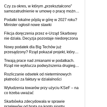
1 m2 mieszkania, 36,49 zł za 1 m2
Czy za okres, w którym „przekształcono”
budynków i lokali związanych z
samozatrudnienie w umowę o pracę można
prowadzeniem działalności gospodarczej
wystawić faktury korygujące? Rozwiązanie
Podatki lokalne pójdą w górę w 2027 roku?
umowy cywilnoprawnej jedynym
Minister ogłosił nowe stawki
racjonalnym wyjściem
Fikcja doręczenia przez e-Urząd Skarbowy
nie działa. Decyzja pozostaje niedoręczona
Nowy podatek dla Big Techów już
przesądzony? Rząd pokazał projekt, który
może zmienić zasady gry w Polsce
Trwają prace nad zmianami w podatkach.
Rząd nie wyklucza podwyższenia drugiego
progu PIT
Rozliczanie odsetek od nieterminowych
płatności za faktury w działalności
Wyłudzenia towarów przy użyciu KSeF – na
co trzeba uważać
Skarbówka zdecydowała w sprawie
przelewów od brata na konto siostry.