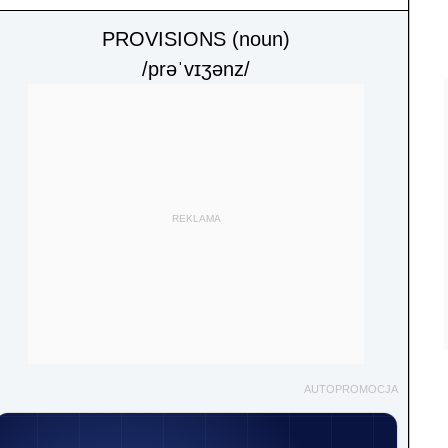
PROVISIONS (noun)
/prəˈvɪʒənz/
REKLAMA
AUTOPROMOCJA