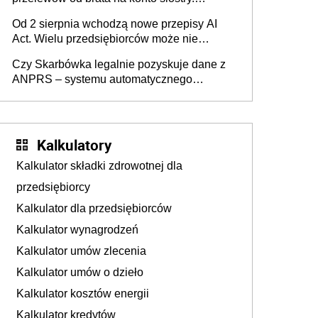
Pieniądze z emerytury mamy wyglądały jak
Od 2 sierpnia wchodzą nowe przepisy AI
darowizna, ale podatku jednak nie będzie
Act. Wielu przedsiębiorców może nie
wiedzieć, że dotyczą także ich
Czy Skarbówka legalnie pozyskuje dane z
ANPRS – systemu automatycznego
rozpoznawania tablic rejestracyjnych
pojazdów z kamer drogowych?
Kalkulatory
Kalkulator składki zdrowotnej dla
przedsiębiorcy
Kalkulator dla przedsiębiorców
Kalkulator wynagrodzeń
Kalkulator umów zlecenia
Kalkulator umów o dzieło
Kalkulator kosztów energii
Kalkulator kredytów