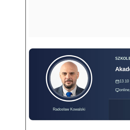
SZKOLE
Akad
13.10 
online
Radosław Kowalski