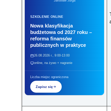
Jarosław Jurga
SZKOLENIE ONLINE
Nowa klasyfikacja
budżetowa od 2027 roku –
reforma finansów
publicznych w praktyce
26.08.2026 r., 9:00-13:00
online, na żywo + nagranie
Liczba miejsc ograniczona
Zapisz się