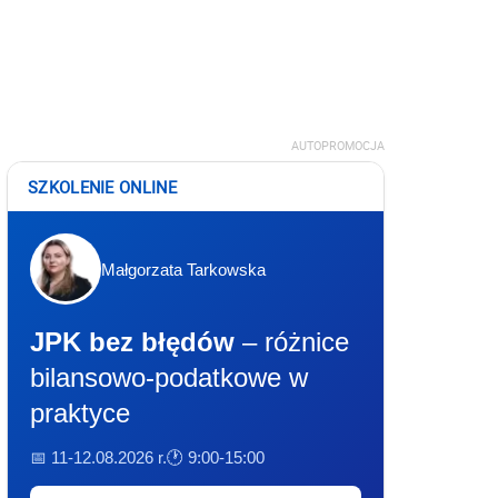
AUTOPROMOCJA
SZKOLENIE ONLINE
Małgorzata Tarkowska
JPK bez błędów
– różnice
bilansowo-podatkowe w
praktyce
📅 11-12.08.2026 r.
🕐 9:00-15:00