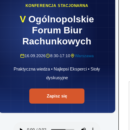
KONFERENCJA STACJONARNA
V
Ogólnopolskie
Forum Biur
Rachunkowych
16.09.2026
8:30-17:10
Warszawa
Praktyczna wiedza • Najlepsi Eksperci • Stoły
dyskusyjne
Zapisz się