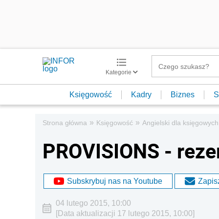
Kategorie
Księgowość
Kadry
Biznes
S
»
»
Strona główna
Księgowość
Angielski dla księgowych
PROVISIONS - reze
Subskrybuj nas na Youtube
Zapisz
04 lutego 2015, 10:00
[Data aktualizacji 17 lutego 2015, 10:00]