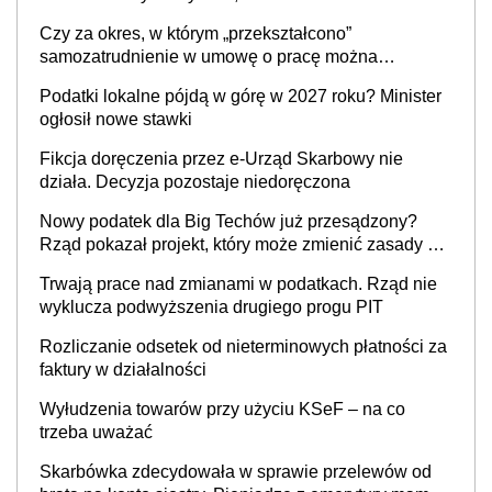
36,49 zł za 1 m2 budynków i lokali związanych z
Czy za okres, w którym „przekształcono”
prowadzeniem działalności gospodarczej
samozatrudnienie w umowę o pracę można
wystawić faktury korygujące? Rozwiązanie umowy
Podatki lokalne pójdą w górę w 2027 roku? Minister
cywilnoprawnej jedynym racjonalnym wyjściem
ogłosił nowe stawki
Fikcja doręczenia przez e-Urząd Skarbowy nie
działa. Decyzja pozostaje niedoręczona
Nowy podatek dla Big Techów już przesądzony?
Rząd pokazał projekt, który może zmienić zasady gry
w Polsce
Trwają prace nad zmianami w podatkach. Rząd nie
wyklucza podwyższenia drugiego progu PIT
Rozliczanie odsetek od nieterminowych płatności za
faktury w działalności
Wyłudzenia towarów przy użyciu KSeF – na co
trzeba uważać
Skarbówka zdecydowała w sprawie przelewów od