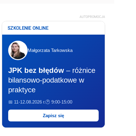
AUTOPROMOCJA
SZKOLENIE ONLINE
Małgorzata Tarkowska
JPK bez błędów
– różnice
bilansowo-podatkowe w
praktyce
📅 11-12.08.2026 r.
🕐 9:00-15:00
Zapisz się