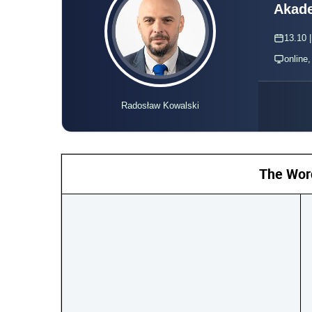
Akade
13.10 |
online
Radosław Kowalski
The Wor