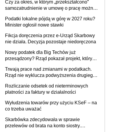
Czy za okres, w którym „przekształcono”
budynków i lokali związanych z
samozatrudnienie w umowę o pracę można
prowadzeniem działalności gospodarczej
wystawić faktury korygujące? Rozwiązanie
Podatki lokalne pójdą w górę w 2027 roku?
umowy cywilnoprawnej jedynym
Minister ogłosił nowe stawki
racjonalnym wyjściem
Fikcja doręczenia przez e-Urząd Skarbowy
nie działa. Decyzja pozostaje niedoręczona
Nowy podatek dla Big Techów już
przesądzony? Rząd pokazał projekt, który
może zmienić zasady gry w Polsce
Trwają prace nad zmianami w podatkach.
Rząd nie wyklucza podwyższenia drugiego
progu PIT
Rozliczanie odsetek od nieterminowych
płatności za faktury w działalności
Wyłudzenia towarów przy użyciu KSeF – na
co trzeba uważać
Skarbówka zdecydowała w sprawie
przelewów od brata na konto siostry.
Pieniądze z emerytury mamy wyglądały jak