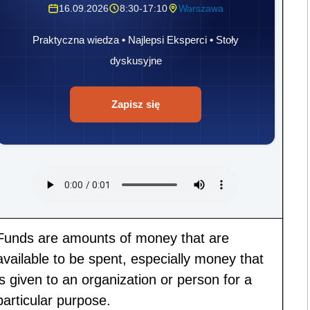
16.09.2026
8:30-17:10
Warszawa
Praktyczna wiedza • Najlepsi Eksperci • Stoły
dyskusyjne
Zapisz się
Funds are amounts of money that are
available to be spent, especially money that
is given to an organization or person for a
particular purpose.