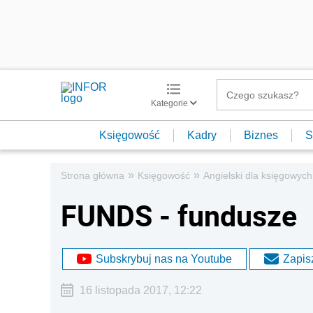
Kategorie
Księgowość
Kadry
Biznes
S
»
»
Strona główna
Księgowość
Angielski dla księgowych
FUNDS - fundusze
Subskrybuj nas na Youtube
Zapisz
16 listopada 2017, 12:22