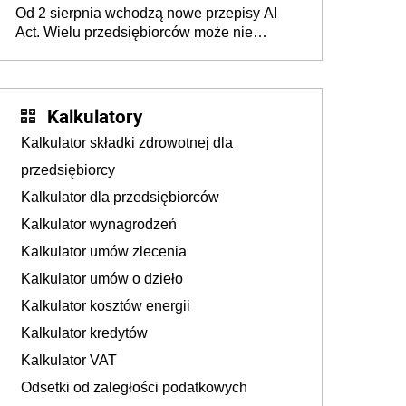
Od 2 sierpnia wchodzą nowe przepisy AI
darowizna, ale podatku jednak nie będzie
Act. Wielu przedsiębiorców może nie
wiedzieć, że dotyczą także ich
Kalkulatory
Kalkulator składki zdrowotnej dla
przedsiębiorcy
Kalkulator dla przedsiębiorców
Kalkulator wynagrodzeń
Kalkulator umów zlecenia
Kalkulator umów o dzieło
Kalkulator kosztów energii
Kalkulator kredytów
Kalkulator VAT
Odsetki od zaległości podatkowych