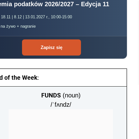
mia podatków 2026/2027 – Edycja 11
 18.11 | 8.12 | 13.01.2027 r., 10:00-15:00
, na żywo + nagranie
Zapisz się
d of the Week:
FUNDS
(noun)
/ˈfʌndz/