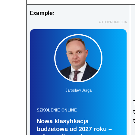
Example:
AUTOPROMOCJA
Jarosław Jurga
SZKOLENIE ONLINE
Nowa klasyfikacja
budżetowa od 2027 roku –