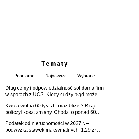
Tematy
Popularne
Najnowsze
Wybrane
Dług celny i odpowiedzialność solidarna firm
w sporach z UCS. Kiedy cudzy błąd może
stać się Twoim problemem
Kwota wolna 60 tys. zł coraz bliżej? Rząd
policzył koszt zmiany. Chodzi o ponad 60
mld zł
Podatek od nieruchomości w 2027 r. –
podwyżka stawek maksymalnych. 1,29 zł za
1 m2 mieszkania, 36,49 zł za 1 m2