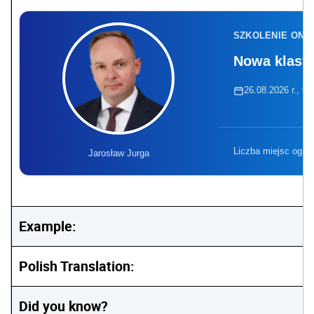
SZKOLENIE ONL
Nowa klasyf
26.08.2026 r., 9:
Liczba miejsc ogra
Jarosław Jurga
Example:
Polish Translation:
Did you know?