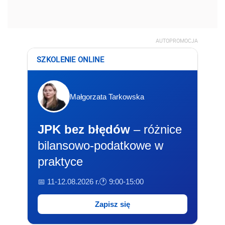
AUTOPROMOCJA
SZKOLENIE ONLINE
Małgorzata Tarkowska
JPK bez błędów
– różnice
bilansowo-podatkowe w
praktyce
📅 11-12.08.2026 r.
🕐 9:00-15:00
Zapisz się