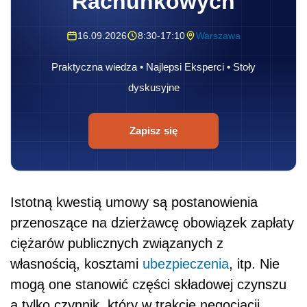
Rachunkowych
16.09.2026
8:30-17:10
Warszawa
Praktyczna wiedza • Najlepsi Eksperci • Stoły
dyskusyjne
Zapisz się
Istotną kwestią umowy są postanowienia
przenoszące na dzierżawcę obowiązek zapłaty
ciężarów publicznych związanych z
własnością, kosztami
ubezpieczenia
, itp. Nie
mogą one stanowić części składowej czynszu
a tylko czynnik, który w trakcie negocjacji