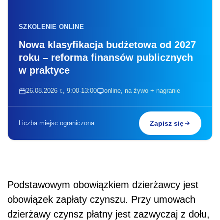
SZKOLENIE ONLINE
Nowa klasyfikacja budżetowa od 2027
roku – reforma finansów publicznych
w praktyce
26.08.2026 r., 9:00-13:00
online, na żywo + nagranie
Liczba miejsc ograniczona
Zapisz się
Podstawowym obowiązkiem dzierżawcy jest
obowiązek zapłaty czynszu. Przy umowach
dzierżawy czynsz płatny jest zazwyczaj z dołu,