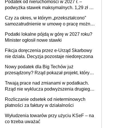
Podatek od nieruchomości w 2027 r. –
podwyżka stawek maksymalnych. 1,29 zł za
1 m2 mieszkania, 36,49 zł za 1 m2
Czy za okres, w którym „przekształcono”
budynków i lokali związanych z
samozatrudnienie w umowę o pracę można
prowadzeniem działalności gospodarczej
wystawić faktury korygujące? Rozwiązanie
Podatki lokalne pójdą w górę w 2027 roku?
umowy cywilnoprawnej jedynym
Minister ogłosił nowe stawki
racjonalnym wyjściem
Fikcja doręczenia przez e-Urząd Skarbowy
nie działa. Decyzja pozostaje niedoręczona
Nowy podatek dla Big Techów już
przesądzony? Rząd pokazał projekt, który
może zmienić zasady gry w Polsce
Trwają prace nad zmianami w podatkach.
Rząd nie wyklucza podwyższenia drugiego
progu PIT
Rozliczanie odsetek od nieterminowych
płatności za faktury w działalności
Wyłudzenia towarów przy użyciu KSeF – na
co trzeba uważać