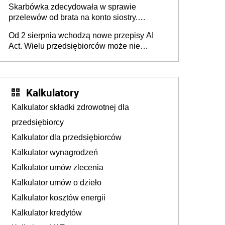
Skarbówka zdecydowała w sprawie
przelewów od brata na konto siostry.
Pieniądze z emerytury mamy wyglądały jak
Od 2 sierpnia wchodzą nowe przepisy AI
darowizna, ale podatku jednak nie będzie
Act. Wielu przedsiębiorców może nie
wiedzieć, że dotyczą także ich
Kalkulatory
Kalkulator składki zdrowotnej dla
przedsiębiorcy
Kalkulator dla przedsiębiorców
Kalkulator wynagrodzeń
Kalkulator umów zlecenia
Kalkulator umów o dzieło
Kalkulator kosztów energii
Kalkulator kredytów