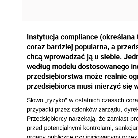
Instytucja compliance (określana 
coraz bardziej popularna, a prze
chcą wprowadzać ją u siebie. Jed
według modelu dostosowanego ind
przedsiębiorstwa może realnie og
przedsiębiorca musi mierzyć się 
Słowo „ryzyko” w ostatnich czasach cora
przypadki przez członków zarządu, dyre
Przedsiębiorcy narzekają, że zamiast p
przed potencjalnymi kontrolami, sankcj
organy publiczne czy inicjowanymi przez