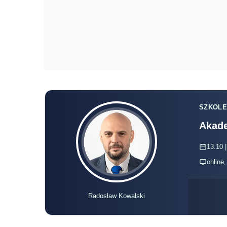
SZKOLE
Akade
13.10 |
online
Radosław Kowalski