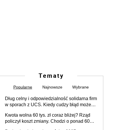
Tematy
Popularne
Najnowsze
Wybrane
Dług celny i odpowiedzialność solidarna firm
w sporach z UCS. Kiedy cudzy błąd może
stać się Twoim problemem
Kwota wolna 60 tys. zł coraz bliżej? Rząd
policzył koszt zmiany. Chodzi o ponad 60
mld zł