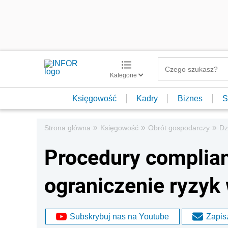
Kategorie
Księgowość
Kadry
Biznes
S
»
»
»
Strona główna
Księgowość
Obrót gospodarczy
Dz
Procedury complian
ograniczenie ryzyk 
Subskrybuj nas na Youtube
Zapisz