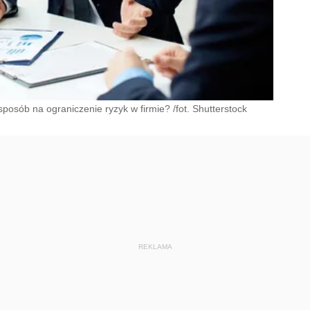
osób na ograniczenie ryzyk w firmie? /fot. Shutterstock