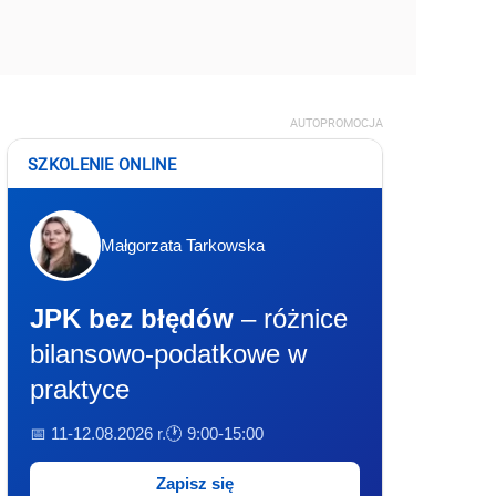
AUTOPROMOCJA
SZKOLENIE ONLINE
Małgorzata Tarkowska
JPK bez błędów
– różnice
bilansowo-podatkowe w
praktyce
📅 11-12.08.2026 r.
🕐 9:00-15:00
Zapisz się