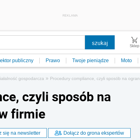
REKLAMA
Sklep
ektor publiczny
Prawo
Twoje pieniądze
Moto
»
iałalność gospodarcza
Procedury compliance, czyli sposób na ograni
ce, czyli sposób na
w firmie
 się na newsletter
Dołącz do grona ekspertów