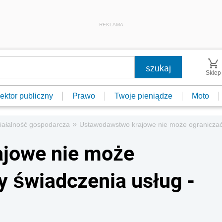
REKLAMA
Sklep
ektor publiczny
Prawo
Twoje pieniądze
Moto
»
iałalność gospodarcza
Ustawodawstwo krajowe nie może ograniczać
jowe nie może
 świadczenia usług -