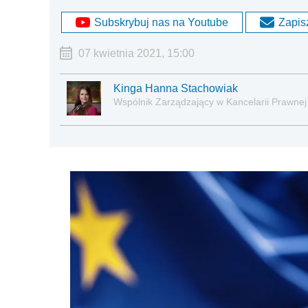
Subskrybuj nas na Youtube
Zapisz
07 kwietnia 2021, 15:00
Kinga Hanna Stachowiak
Wspólnik Zarządzający w Kancelarii Prawnej