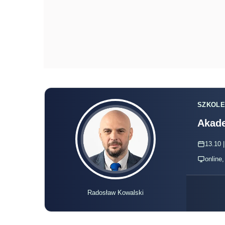
SZKOLE
Akade
13.10 |
online
Radosław Kowalski