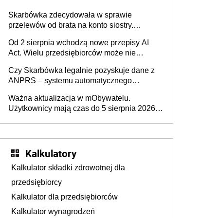
Skarbówka zdecydowała w sprawie
przelewów od brata na konto siostry.
Pieniądze z emerytury mamy wyglądały jak
Od 2 sierpnia wchodzą nowe przepisy AI
darowizna, ale podatku jednak nie będzie
Act. Wielu przedsiębiorców może nie
wiedzieć, że dotyczą także ich
Czy Skarbówka legalnie pozyskuje dane z
ANPRS – systemu automatycznego
rozpoznawania tablic rejestracyjnych
Ważna aktualizacja w mObywatelu.
pojazdów z kamer drogowych?
Użytkownicy mają czas do 5 sierpnia 2026
roku
Kalkulatory
Kalkulator składki zdrowotnej dla
przedsiębiorcy
Kalkulator dla przedsiębiorców
Kalkulator wynagrodzeń