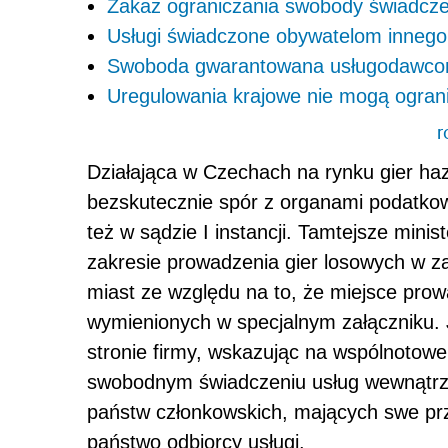
Zakaz ograniczania swobody świadcze
Usługi świadczone obywatelom inneg
Swoboda gwarantowana usługodawcom
Uregulowania krajowe nie mogą ogran
r
Działająca w Czechach na rynku gier haz
bezskutecznie spór z organami podatkowy
też w sądzie I instancji. Tamtejsze minis
zakresie prowadzenia gier losowych w za
miast ze względu na to, że miejsce prowa
wymienionych w specjalnym załączniku.
stronie firmy, wskazując na wspólnotowe
swobodnym świadczeniu usług wewnątrz U
państw członkowskich, mających swe pr
państwo odbiorcy usługi.