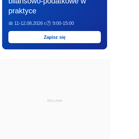
bilansowo-podatkowe w
praktyce
📅 11-12.08.2026 r.
🕐 9:00-15:00
Zapisz się
REKLAMA