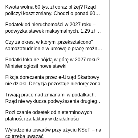
Kwota wolna 60 tys. zł coraz bliżej? Rząd
policzył koszt zmiany. Chodzi o ponad 60
mld zł
Podatek od nieruchomości w 2027 roku –
podwyżka stawek maksymalnych. 1,29 zł za
1 m2 mieszkania, 36,49 zł za 1 m2
Czy za okres, w którym „przekształcono”
budynków i lokali związanych z
samozatrudnienie w umowę o pracę można
prowadzeniem działalności gospodarczej
wystawić faktury korygujące? Rozwiązanie
Podatki lokalne pójdą w górę w 2027 roku?
umowy cywilnoprawnej jedynym
Minister ogłosił nowe stawki
racjonalnym wyjściem
Fikcja doręczenia przez e-Urząd Skarbowy
nie działa. Decyzja pozostaje niedoręczona
Trwają prace nad zmianami w podatkach.
Rząd nie wyklucza podwyższenia drugiego
progu PIT
Rozliczanie odsetek od nieterminowych
płatności za faktury w działalności
Wyłudzenia towarów przy użyciu KSeF – na
co trzeba uważać