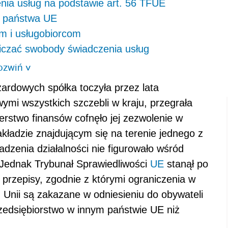
nia usług na podstawie art. 56 TFUE
o państwa UE
 i usługobiorcom
iczać swobody świadczenia usług
ozwiń
>
ardowych spółka toczyła przez lata
mi wszystkich szczebli w kraju, przegrała
terstwo finansów cofnęło jej zezwolenie w
kładzie znajdującym się na terenie jednego z
dzenia działalności nie figurowało wśród
 Jednak Trybunał Sprawiedliwości
UE
stanął po
 przepisy, zgodnie z którymi ograniczenia w
nii są zakazane w odniesieniu do obywateli
zedsiębiorstwo w innym państwie UE niż