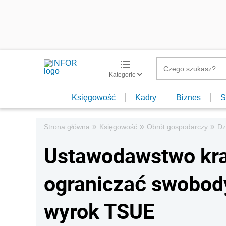
Kategorie
Księgowość
Kadry
Biznes
S
»
»
»
Strona główna
Księgowość
Obrót gospodarczy
Dz
Ustawodawstwo kra
ograniczać swobody
wyrok TSUE