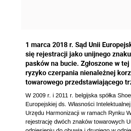
1 marca 2018 r. Sąd Unii Europejs
się rejestracji jako unijnego zn
pasków na bucie. Zgłoszone w tej
ryzyko czerpania nienależnej kor
towarowego przedstawiającego trz
W 2009 r. i 2011 r. belgijska spółka Sho
Europejskiej ds. Własności Intelektualn
Urzędu Harmonizacji w ramach Rynku W
rejestrację dwóch znaków towarowych Unii
odniesieniu do obuwia i drugiego w odni