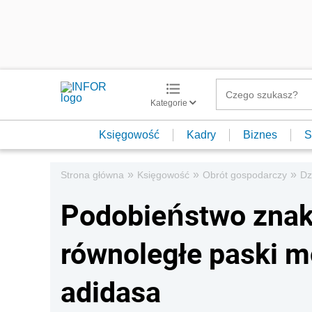
Kategorie
Księgowość
Kadry
Biznes
S
»
»
»
Strona główna
Księgowość
Obrót gospodarczy
Dz
Podobieństwo znak
równoległe paski m
adidasa