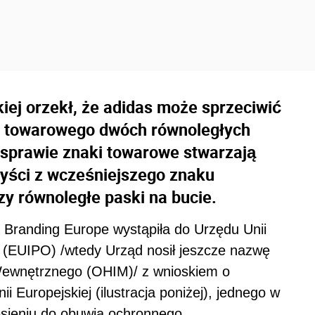
kiej orzekł, że adidas może sprzeciwić
aku towarowego dwóch równoległych
 sprawie znaki towarowe stwarzają
zyści z wcześniejszego znaku
y równoległe paski na bucie.
e Branding Europe wystąpiła do Urzędu Unii
ej (EUIPO) /wtedy Urząd nosił jeszcze nazwę
ewnętrznego (OHIM)/ z wnioskiem o
 Europejskiej (ilustracja poniżej), jednego w
esieniu do obuwia ochronnego.