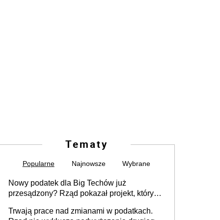
Tematy
Popularne
Najnowsze
Wybrane
Nowy podatek dla Big Techów już
przesądzony? Rząd pokazał projekt, który
może zmienić zasady gry w Polsce
Trwają prace nad zmianami w podatkach.