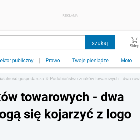
REKLAMA
Sklep
ektor publiczny
Prawo
Twoje pieniądze
Moto
»
iałalność gospodarcza
Podobieństwo znaków towarowych - dwa równo
ów towarowych - dwa
ogą się kojarzyć z logo