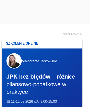
AUTOPROMOCJA
SZKOLENIE ONLINE
Małgorzata Tarkowska
JPK bez błędów
– różnice
bilansowo-podatkowe w
praktyce
📅 11-12.08.2026 r.
🕐 9:00-15:00