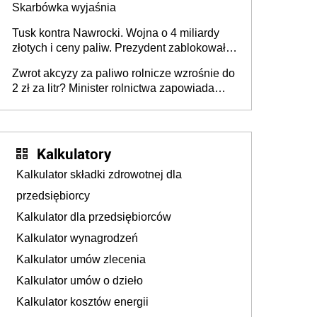
Skarbówka wyjaśnia
Tusk kontra Nawrocki. Wojna o 4 miliardy
złotych i ceny paliw. Prezydent zablokował
ustawę, premier mówi o „ciosie
Zwrot akcyzy za paliwo rolnicze wzrośnie do
wymierzonym we wszystkich polskich
2 zł za litr? Minister rolnictwa zapowiada
kierowców”
ważne zmiany dla rolników
Kalkulatory
Kalkulator składki zdrowotnej dla
przedsiębiorcy
Kalkulator dla przedsiębiorców
Kalkulator wynagrodzeń
Kalkulator umów zlecenia
Kalkulator umów o dzieło
Kalkulator kosztów energii