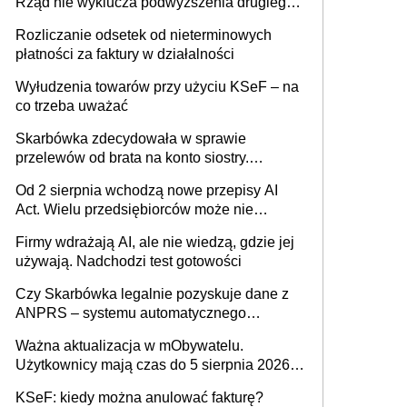
Rząd nie wyklucza podwyższenia drugiego
progu PIT
Rozliczanie odsetek od nieterminowych
płatności za faktury w działalności
Wyłudzenia towarów przy użyciu KSeF – na
co trzeba uważać
Skarbówka zdecydowała w sprawie
przelewów od brata na konto siostry.
Pieniądze z emerytury mamy wyglądały jak
Od 2 sierpnia wchodzą nowe przepisy AI
darowizna, ale podatku jednak nie będzie
Act. Wielu przedsiębiorców może nie
wiedzieć, że dotyczą także ich
Firmy wdrażają AI, ale nie wiedzą, gdzie jej
używają. Nadchodzi test gotowości
Czy Skarbówka legalnie pozyskuje dane z
ANPRS – systemu automatycznego
rozpoznawania tablic rejestracyjnych
Ważna aktualizacja w mObywatelu.
pojazdów z kamer drogowych?
Użytkownicy mają czas do 5 sierpnia 2026
roku
KSeF: kiedy można anulować fakturę?