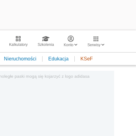
Kalkulatory
Szkolenia
Konto
Serwisy
Nieruchomości
Edukacja
KSeF
ległe paski mogą się kojarzyć z logo adidasa