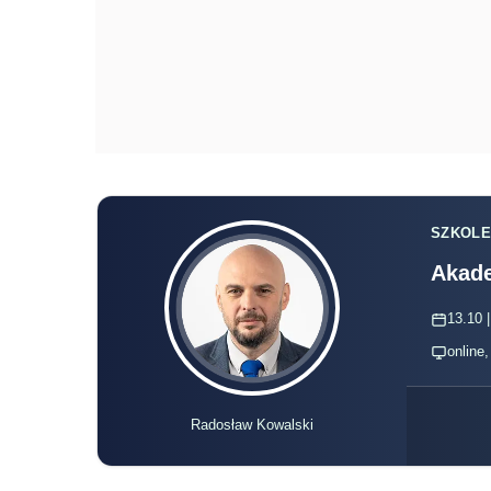
SZKOLE
Akade
13.10 |
online
Radosław Kowalski