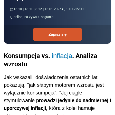
13.10 | 18.11 | 8.12 | 13.01.2027 r., 10:00-15:00
online, na żywo + nagranie
Zapisz się
Konsumpcja vs.
. Analiza
inflacja
wzrostu
Jak wskazali, doświadczenia ostatnich lat
pokazują, "jak słabym motorem wzrostu jest
wyłącznie konsumpcja". "Jej ciągłe
prowadzi jedynie do nadmiernej i
stymulowanie
uporczywej inflacji
, która z kolei hamuje