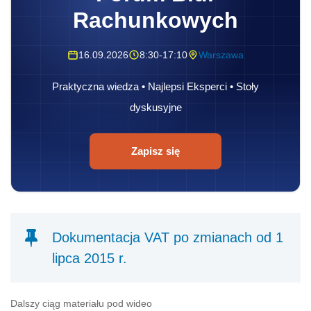
Rachunkowych
16.09.2026
8:30-17:10
Warszawa
Praktyczna wiedza • Najlepsi Eksperci • Stoły
dyskusyjne
Zapisz się
Dokumentacja VAT po zmianach od 1
lipca 2015 r.
Dalszy ciąg materiału pod wideo