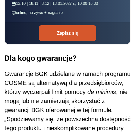
13.10 | 18.11 | 8.12 | 13.01.2027 r., 10:00-15:00
online, na żywo + nagranie
Zapisz się
Dla kogo gwarancje?
Gwarancje BGK udzielane w ramach programu
COSME są alternatywą dla przedsiębiorców,
którzy wyczerpali limit pomocy
de minimis
, nie
mogą lub nie zamierzają skorzystać z
gwarancji BGK oferowanej w tej formule
.
„
Spodziewamy się, że powszechna dostępność
tego produktu i nieskomplikowane procedury