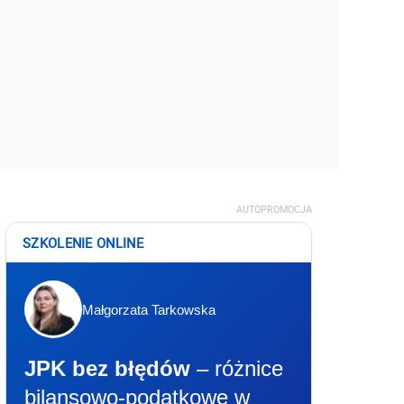
AUTOPROMOCJA
SZKOLENIE ONLINE
Małgorzata Tarkowska
JPK bez błędów
– różnice
bilansowo-podatkowe w