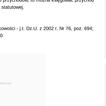
o przychodów, to można księgować przychód
 statutowej.
wości - j.t. Dz.U. z 2002 r. Nr 76, poz. 694;
40
REKLAMA