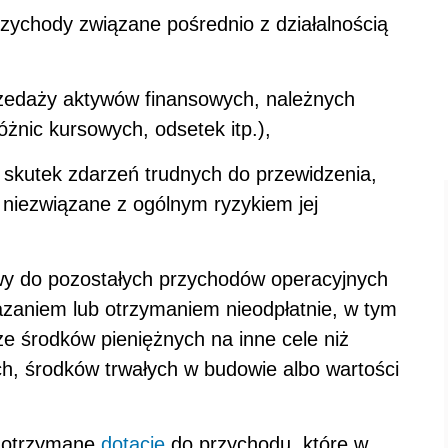
rzychody związane pośrednio z działalnością
przedaży aktywów finansowych, należnych
óżnic kursowych, odsetek itp.),
a skutek zdarzeń trudnych do przewidzenia,
i niezwiązane z ogólnym ryzykiem jej
stawy do pozostałych przychodów operacyjnych
azaniem lub otrzymaniem nieodpłatnie, w tym
e środków pieniężnych na inne cele niż
ch, środków trwałych w budowie albo wartości
e otrzymane
dotacje
do przychodu, które w