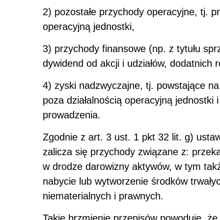
2) pozostałe przychody operacyjne, tj. p
operacyjną jednostki,
3) przychody finansowe (np. z tytułu s
dywidend od akcji i udziałów, dodatnich r
4) zyski nadzwyczajne, tj. powstające n
poza działalnością operacyjną jednostki 
prowadzenia.
Zgodnie z art. 3 ust. 1 pkt 32 lit. g) u
zalicza się przychody związane z: przek
w drodze darowizny aktywów, w tym takż
nabycie lub wytworzenie środków trwały
niematerialnych i prawnych.
Takie brzmienie przepisów powoduje, ż