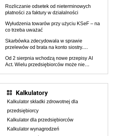
progu PIT
Rozliczanie odsetek od nieterminowych
płatności za faktury w działalności
Wyłudzenia towarów przy użyciu KSeF – na
co trzeba uważać
Skarbówka zdecydowała w sprawie
przelewów od brata na konto siostry.
Pieniądze z emerytury mamy wyglądały jak
Od 2 sierpnia wchodzą nowe przepisy AI
darowizna, ale podatku jednak nie będzie
Act. Wielu przedsiębiorców może nie
wiedzieć, że dotyczą także ich
Kalkulatory
Kalkulator składki zdrowotnej dla
przedsiębiorcy
Kalkulator dla przedsiębiorców
Kalkulator wynagrodzeń