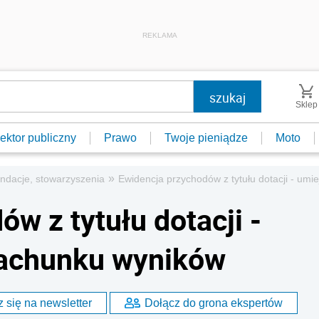
REKLAMA
Sklep
ektor publiczny
Prawo
Twoje pieniądze
Moto
»
ndacje, stowarzyszenia
Ewidencja przychodów z tytułu dotacji - um
w z tytułu dotacji -
rachunku wyników
 się na newsletter
Dołącz do grona ekspertów