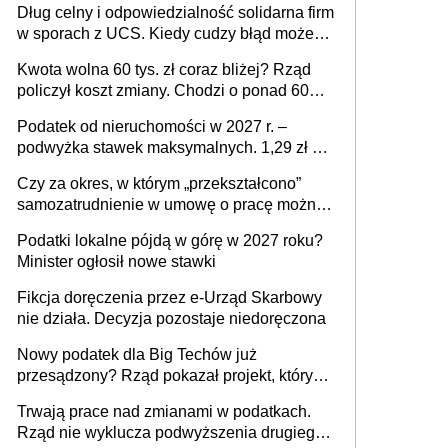
Dług celny i odpowiedzialność solidarna firm
w sporach z UCS. Kiedy cudzy błąd może
stać się Twoim problemem
Kwota wolna 60 tys. zł coraz bliżej? Rząd
policzył koszt zmiany. Chodzi o ponad 60
mld zł
Podatek od nieruchomości w 2027 r. –
podwyżka stawek maksymalnych. 1,29 zł za
1 m2 mieszkania, 36,49 zł za 1 m2
Czy za okres, w którym „przekształcono”
budynków i lokali związanych z
samozatrudnienie w umowę o pracę można
prowadzeniem działalności gospodarczej
wystawić faktury korygujące? Rozwiązanie
Podatki lokalne pójdą w górę w 2027 roku?
umowy cywilnoprawnej jedynym
Minister ogłosił nowe stawki
racjonalnym wyjściem
Fikcja doręczenia przez e-Urząd Skarbowy
nie działa. Decyzja pozostaje niedoręczona
Nowy podatek dla Big Techów już
przesądzony? Rząd pokazał projekt, który
może zmienić zasady gry w Polsce
Trwają prace nad zmianami w podatkach.
Rząd nie wyklucza podwyższenia drugiego