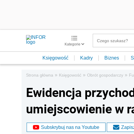
Kategorie
Księgowość
Kadry
Biznes
S
»
»
»
Strona główna
Księgowość
Obrót gospodarczy
Fu
Ewidencja przychodó
umiejscowienie w 
Subskrybuj nas na Youtube
Zapisz