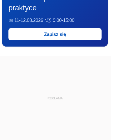
praktyce
📅 11-12.08.2026 r.
🕐 9:00-15:00
Zapisz się
REKLAMA