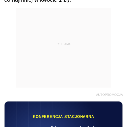
REKLAMA
AUTOPROMOCJA
KONFERENCJA STACJONARNA