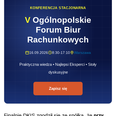
KONFERENCJA STACJONARNA
V
Ogólnopolskie
Forum Biur
Rachunkowych
16.09.2026
8:30-17:10
Warszawa
Praktyczna wiedza • Najlepsi Eksperci • Stoły
dyskusyjne
Zapisz się
przy
Finalnie DKIS zgodził się ze spółką, że