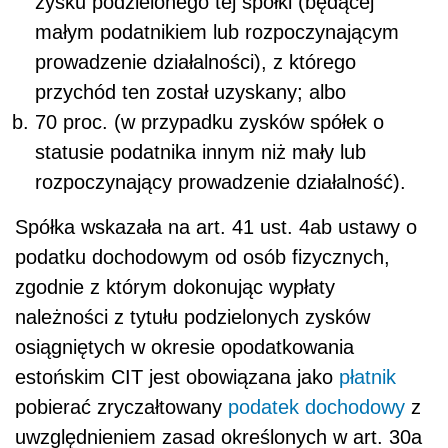
zysku podzielonego tej spółki (będącej
małym podatnikiem lub rozpoczynającym
prowadzenie działalności), z którego
przychód ten został uzyskany; albo
70 proc. (w przypadku zysków spółek o
statusie podatnika innym niż mały lub
rozpoczynający prowadzenie działalność).
Spółka wskazała na art. 41 ust. 4ab ustawy o
podatku dochodowym od osób fizycznych,
zgodnie z którym dokonując wypłaty
należności z tytułu podzielonych zysków
osiągniętych w okresie opodatkowania
estońskim CIT jest obowiązana jako
płatnik
pobierać zryczałtowany
podatek dochodowy
z
uwzględnieniem zasad określonych w art. 30a