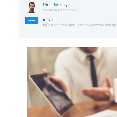
Piotr Juszczyk
Doradca podatkowy
inFakt
inFakt to firma oferująca nowoczesne usługi