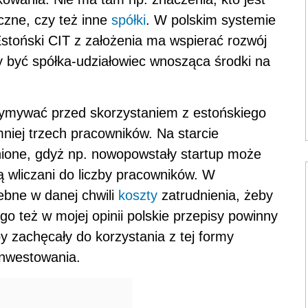
czne, czy też inne
spółki
. W polskim systemie
stoński CIT z założenia ma wspierać rozwój
 być spółka-udziałowiec wnosząca środki na
zymywać przed skorzystaniem z estońskiego
mniej trzech pracowników. Na starcie
dnione, gdyż np. nowopowstały startup może
 są wliczani do liczby pracowników. W
ebne w danej chwili
koszty
zatrudnienia, żeby
o też w mojej opinii polskie przepisy powinny
aby zachęcały do korzystania z tej formy
inwestowania.