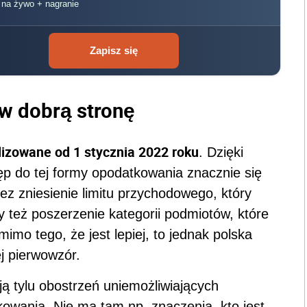
, na żywo + nagranie
Zapisz się
w dobrą stronę
lizowane od 1 stycznia 2022 roku
. Dzięki
do tej formy opodatkowania znacznie się
zez zniesienie limitu przychodowego, który
y też poszerzenie kategorii podmiotów, które
mo tego, że jest lepiej, to jednak polska
ej pierwowzór.
ją tylu obostrzeń uniemożliwiających
kowania. Nie ma tam np. znaczenia, kto jest