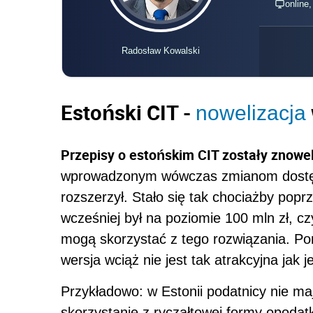
online
Radosław Kowalski
Estoński CIT -
nowelizacja
Przepisy o estońskim CIT zostały znowe
wprowadzonym wówczas zmianom dostęp 
rozszerzył. Stało się tak chociażby popr
wcześniej był na poziomie 100 mln zł, cz
mogą skorzystać z tego rozwiązania. Pomi
wersja wciąż nie jest tak atrakcyjna jak j
Przykładowo: w Estonii podatnicy nie ma
skorzystanie z ryczałtowej formy opodat