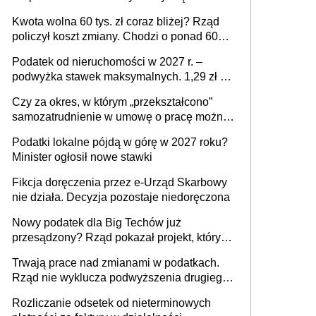
stać się Twoim problemem
Kwota wolna 60 tys. zł coraz bliżej? Rząd
policzył koszt zmiany. Chodzi o ponad 60
mld zł
Podatek od nieruchomości w 2027 r. –
podwyżka stawek maksymalnych. 1,29 zł za
1 m2 mieszkania, 36,49 zł za 1 m2
Czy za okres, w którym „przekształcono”
budynków i lokali związanych z
samozatrudnienie w umowę o pracę można
prowadzeniem działalności gospodarczej
wystawić faktury korygujące? Rozwiązanie
Podatki lokalne pójdą w górę w 2027 roku?
umowy cywilnoprawnej jedynym
Minister ogłosił nowe stawki
racjonalnym wyjściem
Fikcja doręczenia przez e-Urząd Skarbowy
nie działa. Decyzja pozostaje niedoręczona
Nowy podatek dla Big Techów już
przesądzony? Rząd pokazał projekt, który
może zmienić zasady gry w Polsce
Trwają prace nad zmianami w podatkach.
Rząd nie wyklucza podwyższenia drugiego
progu PIT
Rozliczanie odsetek od nieterminowych