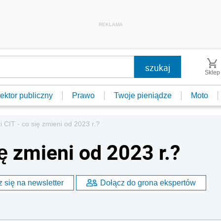
REKLAMA
Sklep
ektor publiczny
Prawo
Twoje pieniądze
Moto
i CIT - co się zmieni od 2023 r.?
ię zmieni od 2023 r.?
 się na newsletter
Dołącz do grona ekspertów