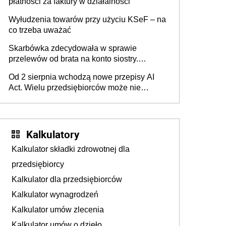
płatności za faktury w działalności
Wyłudzenia towarów przy użyciu KSeF – na
co trzeba uważać
Skarbówka zdecydowała w sprawie
przelewów od brata na konto siostry.
Pieniądze z emerytury mamy wyglądały jak
Od 2 sierpnia wchodzą nowe przepisy AI
darowizna, ale podatku jednak nie będzie
Act. Wielu przedsiębiorców może nie
wiedzieć, że dotyczą także ich
Kalkulatory
Kalkulator składki zdrowotnej dla
przedsiębiorcy
Kalkulator dla przedsiębiorców
Kalkulator wynagrodzeń
Kalkulator umów zlecenia
Kalkulator umów o dzieło