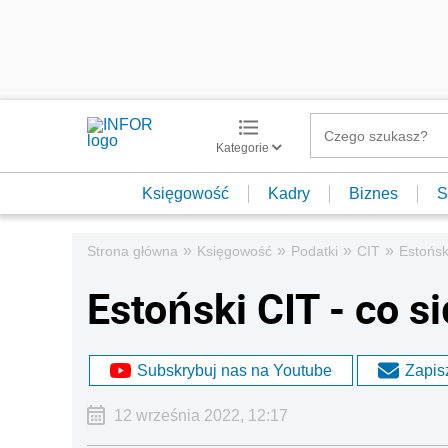
Kategorie
Księgowość
Kadry
Biznes
S
»
»
»
»
Strona główna
Księgowość
Podatki
CIT
Estońsk
Estoński CIT - co s
Subskrybuj nas na Youtube
Zapisz
12 września 2022, 12:17