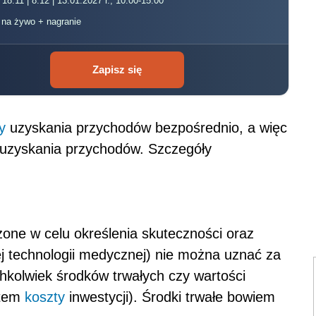
 18.11 | 8.12 | 13.01.2027 r., 10:00-15:00
, na żywo + nagranie
Zapisz się
y
uzyskania przychodów bezpośrednio, a więc
 uzyskania przychodów. Szczegóły
one w celu określenia skuteczności oraz
j technologii medycznej) nie można uznać za
chkolwiek środków trwałych czy wartości
atem
koszty
inwestycji). Środki trwałe bowiem