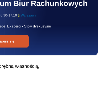
rum Biur Rachunkowych
8:30-17:10
Warszawa
epsi Eksperci • Stoły dyskusyjne
apisz się
drębną własnością,