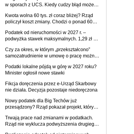
w sporach z UCS. Kiedy cudzy błąd może
stać się Twoim problemem
Kwota wolna 60 tys. zł coraz bliżej? Rząd
policzył koszt zmiany. Chodzi o ponad 60
mld zł
Podatek od nieruchomości w 2027 r. –
podwyżka stawek maksymalnych. 1,29 zł za
1 m2 mieszkania, 36,49 zł za 1 m2
Czy za okres, w którym „przekształcono”
budynków i lokali związanych z
samozatrudnienie w umowę o pracę można
prowadzeniem działalności gospodarczej
wystawić faktury korygujące? Rozwiązanie
Podatki lokalne pójdą w górę w 2027 roku?
umowy cywilnoprawnej jedynym
Minister ogłosił nowe stawki
racjonalnym wyjściem
Fikcja doręczenia przez e-Urząd Skarbowy
nie działa. Decyzja pozostaje niedoręczona
Nowy podatek dla Big Techów już
przesądzony? Rząd pokazał projekt, który
może zmienić zasady gry w Polsce
Trwają prace nad zmianami w podatkach.
Rząd nie wyklucza podwyższenia drugiego
progu PIT