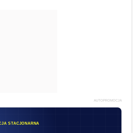
AUTOPROMOCJA
CJA STACJONARNA