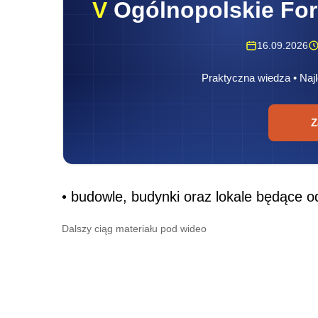
V
Ogólnopolskie Fo
16.09.2026
Praktyczna wiedza • Najl
Z
• budowle, budynki oraz lokale będące o
Dalszy ciąg materiału pod wideo