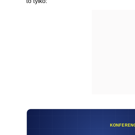
to tylko:
KONFEREN