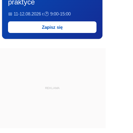
praktyce
📅 11-12.08.2026 r.
🕐 9:00-15:00
Zapisz się
REKLAMA