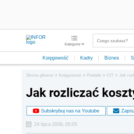
Kategorie
Księgowość
Kadry
Biznes
S
»
»
»
»
Strona główna
Księgowość
Podatki
CIT
Jak roz
Jak rozliczać koszt
Subskrybuj nas na Youtube
Zapisz
24 lipca 2008, 05:05