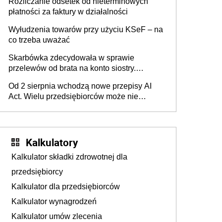
Rozliczanie odsetek od nieterminowych
płatności za faktury w działalności
Wyłudzenia towarów przy użyciu KSeF – na
co trzeba uważać
Skarbówka zdecydowała w sprawie
przelewów od brata na konto siostry.
Pieniądze z emerytury mamy wyglądały jak
Od 2 sierpnia wchodzą nowe przepisy AI
darowizna, ale podatku jednak nie będzie
Act. Wielu przedsiębiorców może nie
wiedzieć, że dotyczą także ich
Kalkulatory
Kalkulator składki zdrowotnej dla
przedsiębiorcy
Kalkulator dla przedsiębiorców
Kalkulator wynagrodzeń
Kalkulator umów zlecenia