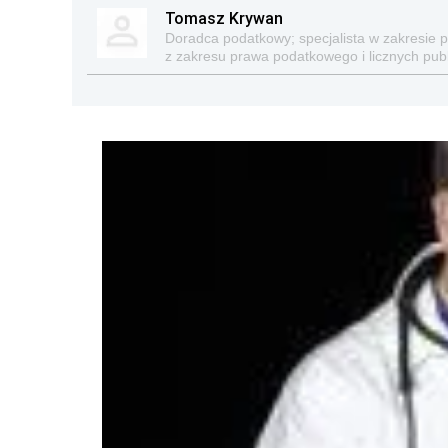
Tomasz Krywan
Doradca podatkowy; specjalista w zakresie 
z zakresu prawa podatkowego i licznych publi