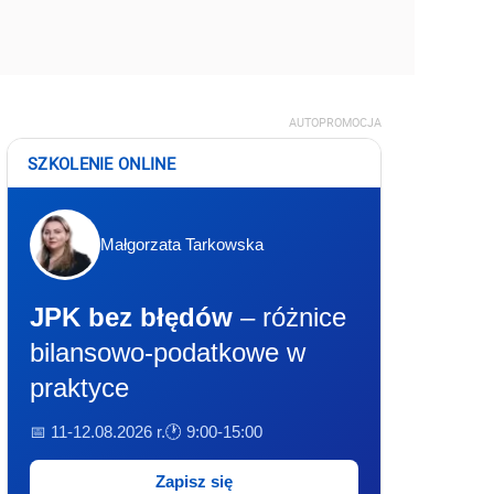
AUTOPROMOCJA
SZKOLENIE ONLINE
Małgorzata Tarkowska
JPK bez błędów
– różnice
bilansowo-podatkowe w
praktyce
📅 11-12.08.2026 r.
🕐 9:00-15:00
Zapisz się