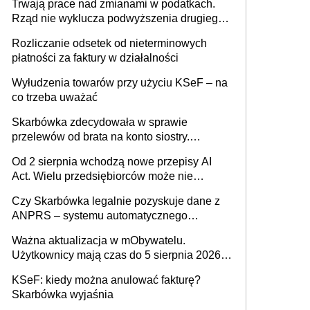
Trwają prace nad zmianami w podatkach.
Rząd nie wyklucza podwyższenia drugiego
progu PIT
Rozliczanie odsetek od nieterminowych
płatności za faktury w działalności
Wyłudzenia towarów przy użyciu KSeF – na
co trzeba uważać
Skarbówka zdecydowała w sprawie
przelewów od brata na konto siostry.
Pieniądze z emerytury mamy wyglądały jak
Od 2 sierpnia wchodzą nowe przepisy AI
darowizna, ale podatku jednak nie będzie
Act. Wielu przedsiębiorców może nie
wiedzieć, że dotyczą także ich
Czy Skarbówka legalnie pozyskuje dane z
ANPRS – systemu automatycznego
rozpoznawania tablic rejestracyjnych
Ważna aktualizacja w mObywatelu.
pojazdów z kamer drogowych?
Użytkownicy mają czas do 5 sierpnia 2026
roku
KSeF: kiedy można anulować fakturę?
Skarbówka wyjaśnia