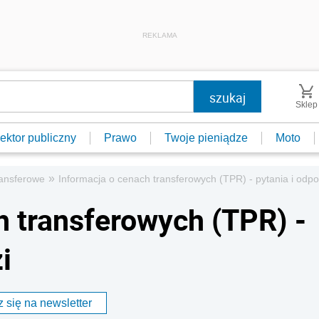
REKLAMA
Sklep
ektor publiczny
Prawo
Twoje pieniądze
Moto
»
ansferowe
Informacja o cenach transferowych (TPR) - pytania i odpo
h transferowych (TPR) -
i
 się na newsletter