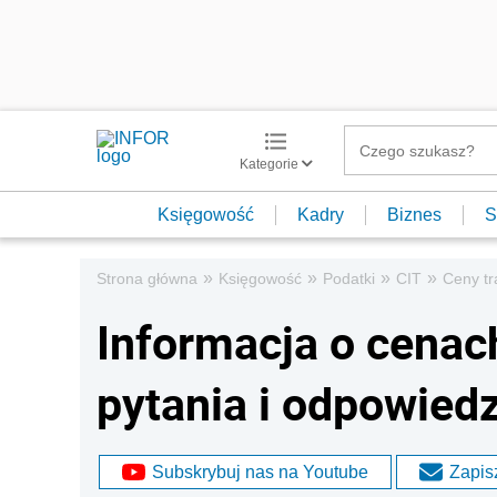
Kategorie
Księgowość
Kadry
Biznes
S
»
»
»
»
Strona główna
Księgowość
Podatki
CIT
Ceny tr
Informacja o cenac
pytania i odpowiedz
Subskrybuj nas na Youtube
Zapisz