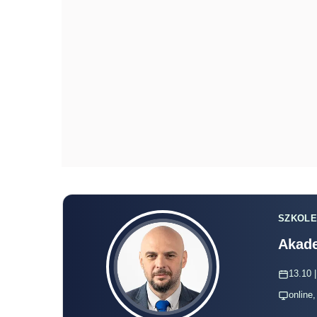
SZKOLE
Akade
13.10 |
online