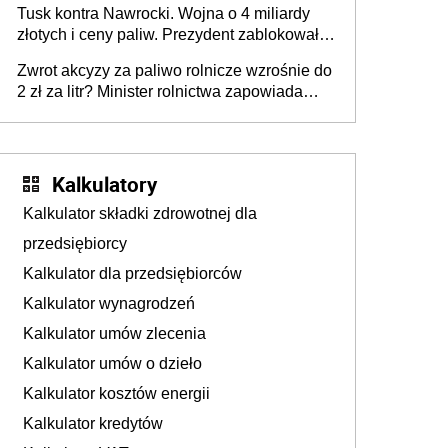
Tusk kontra Nawrocki. Wojna o 4 miliardy
złotych i ceny paliw. Prezydent zablokował
ustawę, premier mówi o „ciosie
Zwrot akcyzy za paliwo rolnicze wzrośnie do
wymierzonym we wszystkich polskich
2 zł za litr? Minister rolnictwa zapowiada
kierowców”
ważne zmiany dla rolników
Kalkulatory
Kalkulator składki zdrowotnej dla
przedsiębiorcy
Kalkulator dla przedsiębiorców
Kalkulator wynagrodzeń
Kalkulator umów zlecenia
Kalkulator umów o dzieło
Kalkulator kosztów energii
Kalkulator kredytów