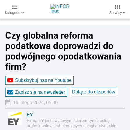
Kategorie
Serwisy
Czy globalna reforma
podatkowa doprowadzi do
podwójnego opodatkowania
firm?
Subskrybuj nas na Youtube
Dołącz do ekspertów
Zapisz się na newsletter
16 lutego 2024, 05:30
EY
Firma EY jest światowym liderem rynku usług
profesjonalnych obejmujących usługi audytorskie,