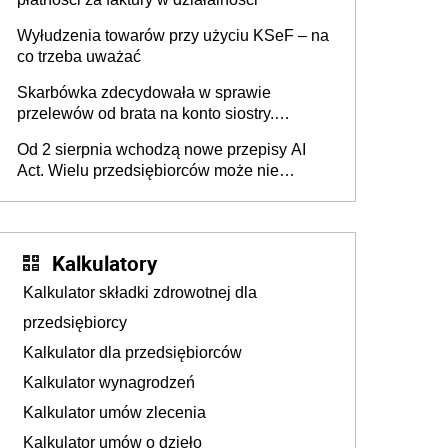
Wyłudzenia towarów przy użyciu KSeF – na
co trzeba uważać
Skarbówka zdecydowała w sprawie
przelewów od brata na konto siostry.
Pieniądze z emerytury mamy wyglądały jak
Od 2 sierpnia wchodzą nowe przepisy AI
darowizna, ale podatku jednak nie będzie
Act. Wielu przedsiębiorców może nie
wiedzieć, że dotyczą także ich
Kalkulatory
Kalkulator składki zdrowotnej dla
przedsiębiorcy
Kalkulator dla przedsiębiorców
Kalkulator wynagrodzeń
Kalkulator umów zlecenia
Kalkulator umów o dzieło