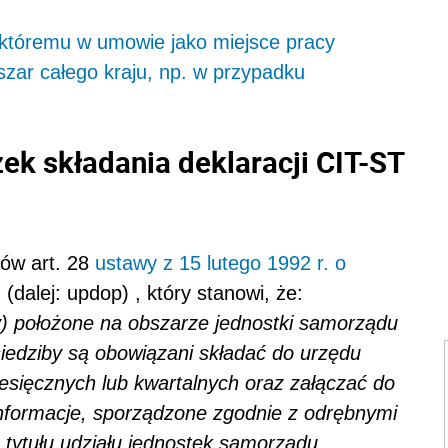
, któremu w umowie jako miejsce pracy
zar całego kraju, np. w przypadku
k składania deklaracji CIT-ST
ców art. 28
ustawy z 15 lutego 1992 r. o
h
(dalej: updop) , który stanowi, że:
y) położone na obszarze jednostki samorządu
 siedziby są obowiązani składać do urzędu
esięcznych lub kwartalnych oraz załączać do
informacje, sporządzone zgodnie z odrębnymi
 tytułu udziału jednostek samorządu