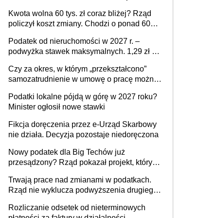
stać się Twoim problemem
Kwota wolna 60 tys. zł coraz bliżej? Rząd
policzył koszt zmiany. Chodzi o ponad 60
mld zł
Podatek od nieruchomości w 2027 r. –
podwyżka stawek maksymalnych. 1,29 zł za
1 m2 mieszkania, 36,49 zł za 1 m2
Czy za okres, w którym „przekształcono”
budynków i lokali związanych z
samozatrudnienie w umowę o pracę można
prowadzeniem działalności gospodarczej
wystawić faktury korygujące? Rozwiązanie
Podatki lokalne pójdą w górę w 2027 roku?
umowy cywilnoprawnej jedynym
Minister ogłosił nowe stawki
racjonalnym wyjściem
Fikcja doręczenia przez e-Urząd Skarbowy
nie działa. Decyzja pozostaje niedoręczona
Nowy podatek dla Big Techów już
przesądzony? Rząd pokazał projekt, który
może zmienić zasady gry w Polsce
Trwają prace nad zmianami w podatkach.
Rząd nie wyklucza podwyższenia drugiego
progu PIT
Rozliczanie odsetek od nieterminowych
płatności za faktury w działalności