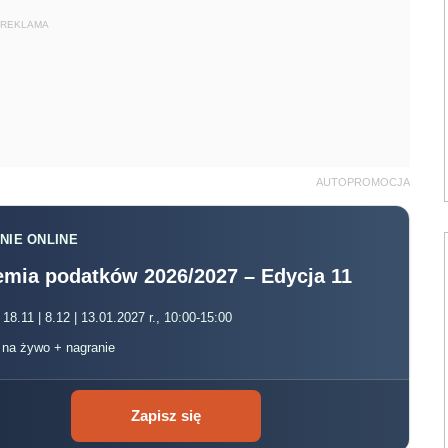
REKLAMA
AUTOPROMOCJA
NIE ONLINE
mia podatków 2026/2027 – Edycja 11
 18.11 | 8.12 | 13.01.2027 r., 10:00-15:00
, na żywo + nagranie
Zapisz się