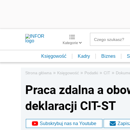
Kategorie
Księgowość
Kadry
Biznes
S
»
»
»
»
Strona główna
Księgowość
Podatki
CIT
Dokumen
Praca zdalna a obo
deklaracji CIT-ST
Subskrybuj nas na Youtube
Zapisz