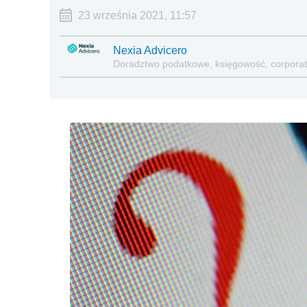
23 września 2021, 11:57
Nexia Advicero
Doradztwo podatkowe, księgowość, corporat