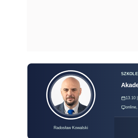
SZKOLE
Akade
13.10 |
online
Radosław Kowalski