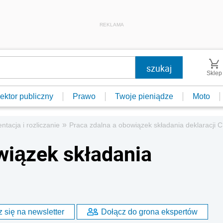
REKLAMA
Sklep
ektor publiczny
Prawo
Twoje pieniądze
Moto
»
tacja i rozliczanie
Praca zdalna a obowiązek składania deklaracji 
wiązek składania
 się na newsletter
Dołącz do grona ekspertów