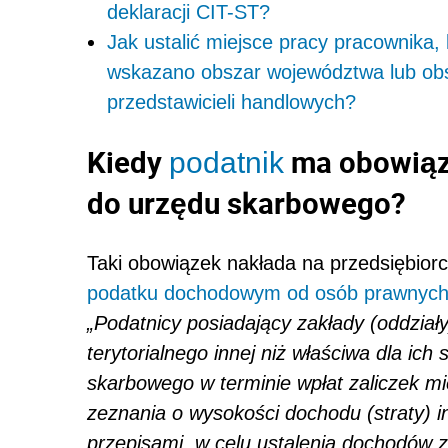
deklaracji CIT-ST?
Jak ustalić miejsce pracy pracownika
wskazano obszar województwa lub obs
przedstawicieli handlowych?
Kiedy
ma obowiąze
podatnik
do urzędu skarbowego?
Taki obowiązek nakłada na przedsiębior
podatku dochodowym od osób prawnyc
„Podatnicy posiadający zakłady (oddział
terytorialnego innej niż właściwa dla ich
skarbowego w terminie wpłat zaliczek mi
zeznania o wysokości dochodu (straty) 
przepisami, w celu ustalenia dochodów z