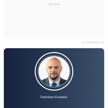
REKLAMA
AUTOPROMOCJA
Radosław Kowalski