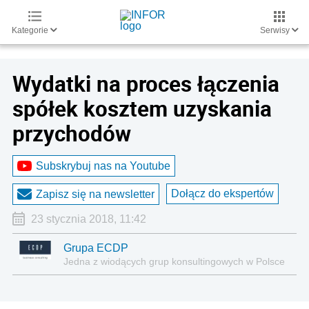
Kategorie
Serwisy
Wydatki na proces łączenia
spółek kosztem uzyskania
przychodów
Subskrybuj nas na Youtube
Dołącz do ekspertów
Zapisz się na newsletter
23 stycznia 2018, 11:42
Grupa ECDP
Jedna z wiodących grup konsultingowych w Polsce