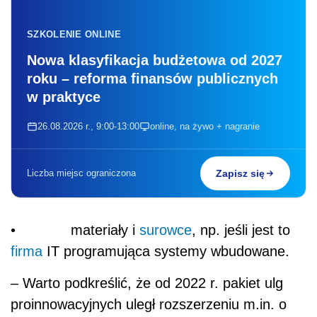
SZKOLENIE ONLINE
Nowa klasyfikacja budżetowa od 2027
roku – reforma finansów publicznych
w praktyce
26.08.2026 r., 9:00-13:00
online, na żywo + nagranie
Liczba miejsc ograniczona
Zapisz się
• materiały i
surowce
, np. jeśli jest to
firma
IT programująca systemy wbudowane.
– Warto podkreślić, że od 2022 r. pakiet ulg
proinnowacyjnych uległ rozszerzeniu m.in. o