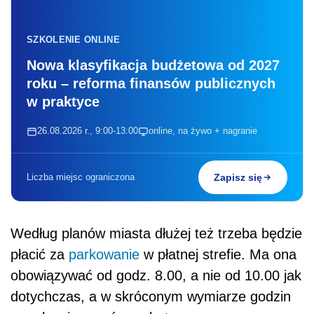
SZKOLENIE ONLINE
Nowa klasyfikacja budżetowa od 2027
roku – reforma finansów publicznych
w praktyce
26.08.2026 r., 9:00-13:00
online, na żywo + nagranie
Liczba miejsc ograniczona
Zapisz się
Według planów miasta dłużej też trzeba będzie
płacić za
parkowanie
w płatnej strefie. Ma ona
obowiązywać od godz. 8.00, a nie od 10.00 jak
dotychczas, a w skróconym wymiarze godzin