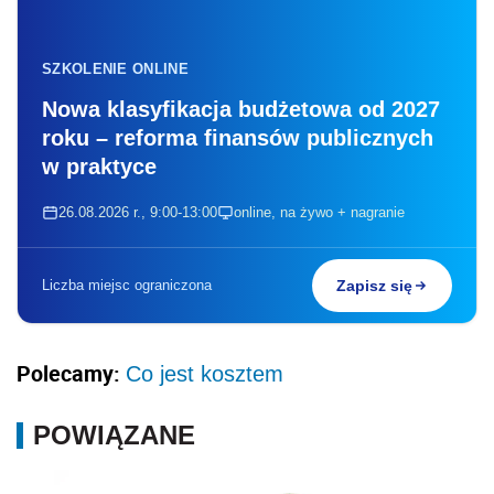
SZKOLENIE ONLINE
Nowa klasyfikacja budżetowa od 2027
roku – reforma finansów publicznych
w praktyce
26.08.2026 r., 9:00-13:00
online, na żywo + nagranie
Liczba miejsc ograniczona
Zapisz się
Polecamy:
Co jest kosztem
POWIĄZANE