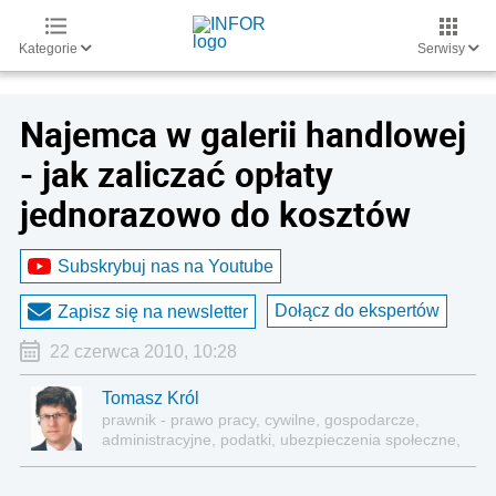
Kategorie
Serwisy
Najemca w galerii handlowej
- jak zaliczać opłaty
jednorazowo do kosztów
Subskrybuj nas na Youtube
Dołącz do ekspertów
Zapisz się na newsletter
22 czerwca 2010, 10:28
Tomasz Król
prawnik - prawo pracy, cywilne, gospodarcze,
administracyjne, podatki, ubezpieczenia społeczne,
sektor publiczny