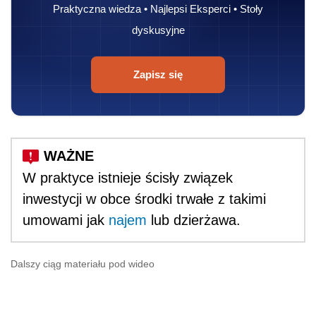
Praktyczna wiedza • Najlepsi Eksperci • Stoły
dyskusyjne
Zapisz się
W praktyce istnieje ścisły związek
inwestycji w obce środki trwałe z takimi
umowami jak
najem
lub dzierżawa.
Dalszy ciąg materiału pod wideo