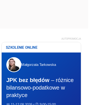
AUTOPROMOCJA
SZKOLENIE ONLINE
Małgorzata Tarkowska
JPK bez błędów
– różnice
bilansowo-podatkowe w
praktyce
📅 11-12.08.2026 r.
🕐 9:00-15:00