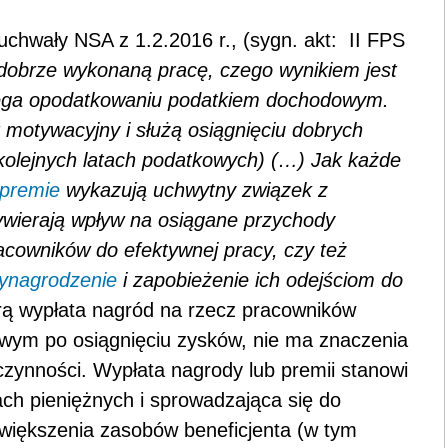
chwały NSA z 1.2.2016 r., (sygn. akt: II FPS
obrze wykonaną pracę, czego wynikiem jest
dlega opodatkowaniu podatkiem dochodowym.
 motywacyjny i służą osiągnięciu dobrych
kolejnych latach podatkowych) (…) Jak każde
premie
wykazują uchwytny związek z
wywierają wpływ na osiągane przychody
cowników do efektywnej pracy, czy też
ynagrodzenie
i zapobieżenie ich odejściom do
órą wypłata nagród na rzecz pracowników
iowym po osiągnięciu zysków, nie ma znaczenia
czynności. Wypłata nagrody lub premii stanowi
ch pieniężnych i sprowadzająca się do
większenia zasobów beneficjenta (w tym