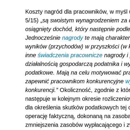
Koszty nagród dla pracowników, w myśl u
5/15) „
są swoistym wynagrodzeniem za d
osiągnięty dochód, który następnie po
Jednocześnie
nagrody
te mają charakter
wyników (przychodów) w przyszłości (w 
inne
świadczenia pracownicze
nagrody i
działalnością gospodarczą podatnika i 
podatkowe. Mają na celu motywować pra
zapewnić pracownikom konkurencyjne
w
konkurencji.”
Okoliczność, zgodnie z kt
następuje w kolejnym okresie rozliczen
dla określenia skutków podatkowych tej 
operację faktyczną, dokonaną na zasoba
zmniejszenia zasobów wypłacającego i z