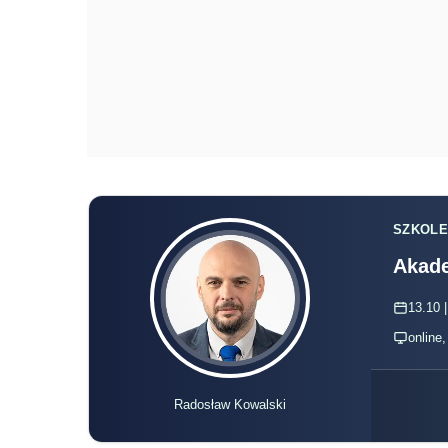
SZKOLE
Akade
13.10 |
online
Radosław Kowalski