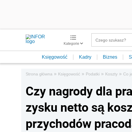
Kategorie
Księgowość
Kadry
Biznes
S
»
»
»
»
Strona główna
Księgowość
Podatki
Koszty
Co j
Czy nagrody dla p
zysku netto są kos
przychodów praco