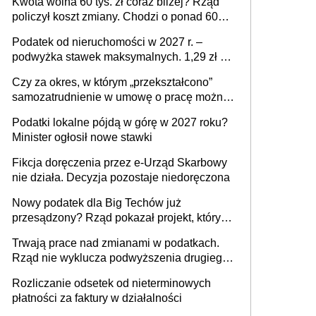
Kwota wolna 60 tys. zł coraz bliżej? Rząd
policzył koszt zmiany. Chodzi o ponad 60
mld zł
Podatek od nieruchomości w 2027 r. –
podwyżka stawek maksymalnych. 1,29 zł za
1 m2 mieszkania, 36,49 zł za 1 m2
Czy za okres, w którym „przekształcono”
budynków i lokali związanych z
samozatrudnienie w umowę o pracę można
prowadzeniem działalności gospodarczej
wystawić faktury korygujące? Rozwiązanie
Podatki lokalne pójdą w górę w 2027 roku?
umowy cywilnoprawnej jedynym
Minister ogłosił nowe stawki
racjonalnym wyjściem
Fikcja doręczenia przez e-Urząd Skarbowy
nie działa. Decyzja pozostaje niedoręczona
Nowy podatek dla Big Techów już
przesądzony? Rząd pokazał projekt, który
może zmienić zasady gry w Polsce
Trwają prace nad zmianami w podatkach.
Rząd nie wyklucza podwyższenia drugiego
progu PIT
Rozliczanie odsetek od nieterminowych
płatności za faktury w działalności