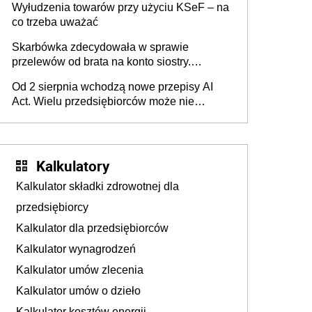
Wyłudzenia towarów przy użyciu KSeF – na
co trzeba uważać
Skarbówka zdecydowała w sprawie
przelewów od brata na konto siostry.
Pieniądze z emerytury mamy wyglądały jak
Od 2 sierpnia wchodzą nowe przepisy AI
darowizna, ale podatku jednak nie będzie
Act. Wielu przedsiębiorców może nie
wiedzieć, że dotyczą także ich
Kalkulatory
Kalkulator składki zdrowotnej dla
przedsiębiorcy
Kalkulator dla przedsiębiorców
Kalkulator wynagrodzeń
Kalkulator umów zlecenia
Kalkulator umów o dzieło
Kalkulator kosztów energii