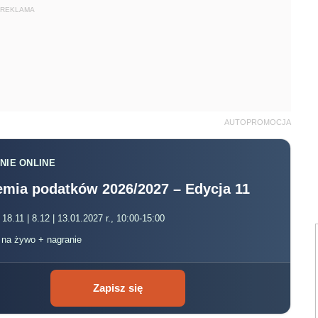
REKLAMA
AUTOPROMOCJA
NIE ONLINE
mia podatków 2026/2027 – Edycja 11
 18.11 | 8.12 | 13.01.2027 r., 10:00-15:00
, na żywo + nagranie
Zapisz się