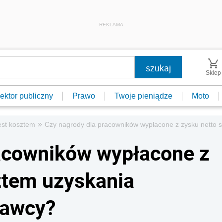
REKLAMA
Sklep
ektor publiczny
Prawo
Twoje pieniądze
Moto
»
est kosztem
Czy nagrody dla pracowników wypłacone z zysku netto
racowników wypłacone z
ztem uzyskania
dawcy?