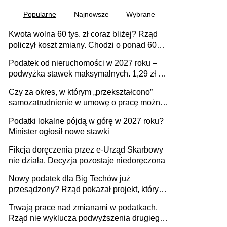
Popularne
Najnowsze
Wybrane
Kwota wolna 60 tys. zł coraz bliżej? Rząd
policzył koszt zmiany. Chodzi o ponad 60
mld zł
Podatek od nieruchomości w 2027 roku –
podwyżka stawek maksymalnych. 1,29 zł za
1 m2 mieszkania, 36,49 zł za 1 m2
Czy za okres, w którym „przekształcono”
budynków i lokali związanych z
samozatrudnienie w umowę o pracę można
prowadzeniem działalności gospodarczej
wystawić faktury korygujące? Rozwiązanie
Podatki lokalne pójdą w górę w 2027 roku?
umowy cywilnoprawnej jedynym
Minister ogłosił nowe stawki
racjonalnym wyjściem
Fikcja doręczenia przez e-Urząd Skarbowy
nie działa. Decyzja pozostaje niedoręczona
Nowy podatek dla Big Techów już
przesądzony? Rząd pokazał projekt, który
może zmienić zasady gry w Polsce
Trwają prace nad zmianami w podatkach.
Rząd nie wyklucza podwyższenia drugiego