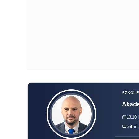
SZKOLE
Akade
13.10 |
online