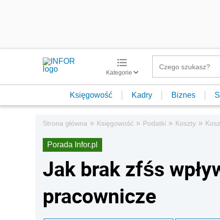
Kategorie
Księgowość
Kadry
Biznes
S
»
»
»
»
Strona główna
Księgowość
Podatki
Koszty
Kosz
Porada Infor.pl
Jak brak zfśs wpły
pracownicze