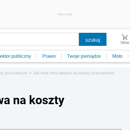
REKLAMA
Sklep
ektor publiczny
Prawo
Twoje pieniądze
Moto
»
ty pracownicze
Jak brak zfśs wpływa na koszty pracownicze
wa na koszty