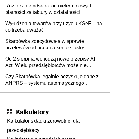
progu PIT
Rozliczanie odsetek od nieterminowych
płatności za faktury w działalności
Wyłudzenia towarów przy użyciu KSeF – na
co trzeba uważać
Skarbówka zdecydowała w sprawie
przelewów od brata na konto siostry.
Pieniądze z emerytury mamy wyglądały jak
Od 2 sierpnia wchodzą nowe przepisy AI
darowizna, ale podatku jednak nie będzie
Act. Wielu przedsiębiorców może nie
wiedzieć, że dotyczą także ich
Czy Skarbówka legalnie pozyskuje dane z
ANPRS – systemu automatycznego
rozpoznawania tablic rejestracyjnych
pojazdów z kamer drogowych?
Kalkulatory
Kalkulator składki zdrowotnej dla
przedsiębiorcy