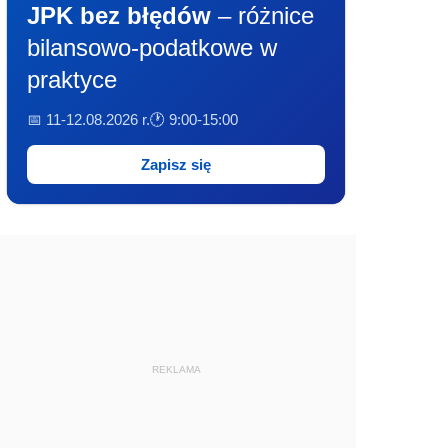
JPK bez błędów
– różnice
bilansowo-podatkowe w
praktyce
📅 11-12.08.2026 r.
🕐 9:00-15:00
Zapisz się
REKLAMA