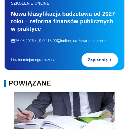
SZKOLENIE ONLINE
Nowa klasyfikacja budżetowa od 2027
roku – reforma finansów publicznych
w praktyce
26.08.2026 r., 9:00-13:00
online, na żywo + nagranie
Liczba miejsc ograniczona
Zapisz się
POWIĄZANE