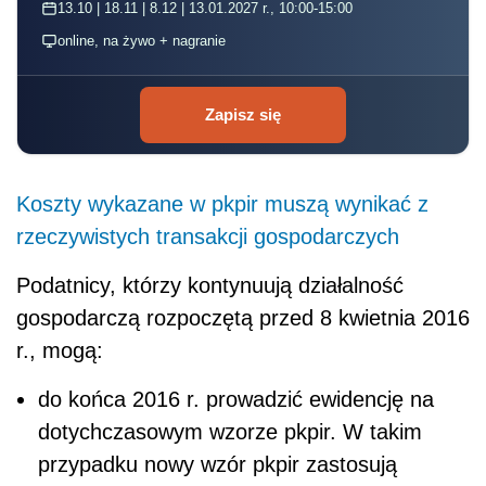
13.10 | 18.11 | 8.12 | 13.01.2027 r., 10:00-15:00
online, na żywo + nagranie
Zapisz się
Koszty wykazane w pkpir muszą wynikać z
rzeczywistych transakcji gospodarczych
Podatnicy, którzy kontynuują działalność
gospodarczą rozpoczętą przed 8 kwietnia 2016
r., mogą:
do końca 2016 r. prowadzić ewidencję na
dotychczasowym wzorze pkpir. W takim
przypadku nowy wzór pkpir zastosują