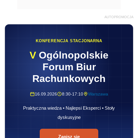
AUTOPROMOCJA
KONFERENCJA STACJONARNA
V
Ogólnopolskie
Forum Biur
Rachunkowych
16.09.2026
8:30-17:10
Warszawa
Praktyczna wiedza • Najlepsi Eksperci • Stoły
dyskusyjne
Zapisz się