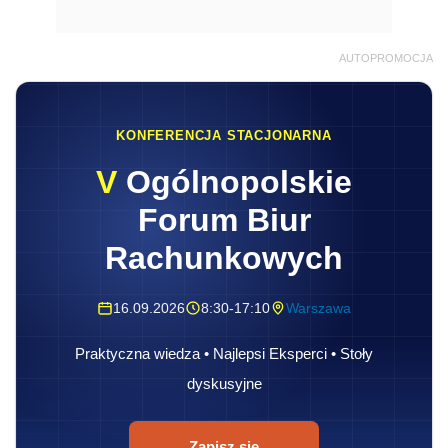
AUTOPROMOCJA
KONFERENCJA STACJONARNA
V
Ogólnopolskie
Forum Biur
Rachunkowych
16.09.2026
8:30-17:10
Warszawa
Praktyczna wiedza • Najlepsi Eksperci • Stoły
dyskusyjne
Zapisz się