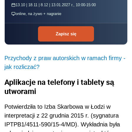
13.10 | 18.11 | 8.12 | 13.01.2027 r., 10:00-15:00
online, na żywo + nagranie
Zapisz się
Przychody z praw autorskich w ramach firmy -
jak rozliczać?
Aplikacje na telefony i tablety są
utworami
Potwierdziła to Izba Skarbowa w Łodzi w
interpretacji z 22 grudnia 2015 r. (sygnatura
IPTPB1/4511-590/15-4/MD). Wykładnia była