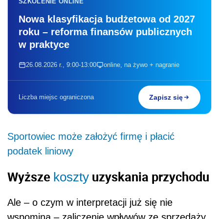
SZKOLENIE ONLINE
Nowa klasyfikacja budżetowa od 2027
roku – reforma finansów publicznych
w praktyce
26.08.2026 r., 9:00-13:00
online, na żywo + nagranie
Liczba miejsc ograniczona
Zapisz się
Sportowiec może założyć firmę i płacić
podatek liniowy
Wyższe
uzyskania przychodu
koszty
Ale – o czym w interpretacji już się nie
wspomina – zaliczenie wpływów ze sprzedaży