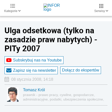
Kategorie
Serwisy
Ulga odsetkowa (tylko na
zasadzie praw nabytych) -
PITy 2007
Subskrybuj nas na Youtube
Dołącz do ekspertów
Zapisz się na newsletter
08 stycznia 2008, 14:18
Tomasz Król
prawnik - prawo pracy, cywilne, gospodarcze,
administracyjne, podatki, ubezpieczenia społeczne,
sektor publiczny