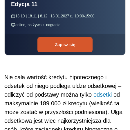
Edycja 11
13.10 | 18.11 | 8.12 | 13.01.2027 r., 10:00-15:00
online, na żywo + nagranie
Zapisz się
Nie cała wartość kredytu hipotecznego i
odsetek od niego podlega uldze odsetkowej –
odliczyć od podstawy można tylko
odsetki
od
maksymalnie 189 000 zł kredytu (wielkość ta
może zostać w przyszłości podniesiona). Ulga
odsetkowa jest więc najkorzystniejsza dla
osób, które zaciągnęły kredytu hipoteczne o