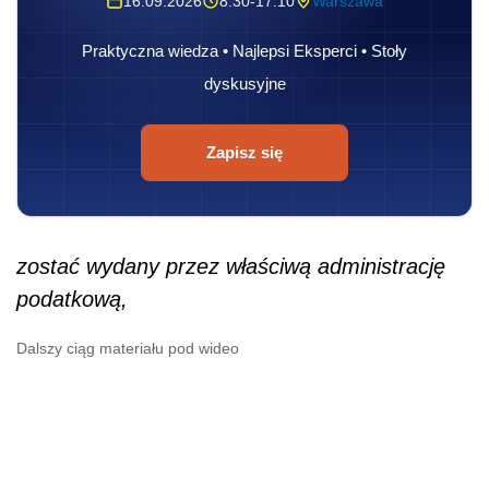
16.09.2026
8:30-17:10
Warszawa
Praktyczna wiedza • Najlepsi Eksperci • Stoły
dyskusyjne
Zapisz się
zostać wydany przez właściwą administrację
podatkową,
Dalszy ciąg materiału pod wideo