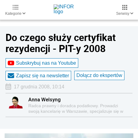
Kategorie
Serwisy
Do czego służy certyfikat
rezydencji - PIT-y 2008
Subskrybuj nas na Youtube
Dołącz do ekspertów
Zapisz się na newsletter
17 grudnia 2008, 10:14
Anna Welsyng
Radca prawny i doradca podatkowy. Prowadzi
swoją kancelarię w Warszawie, specjalizuje się w
kompleksowej obsłudze podatkowo-księgowej firm i
innych podatników. Autorka kilkuset publikacji o
tematyce podatkowej.