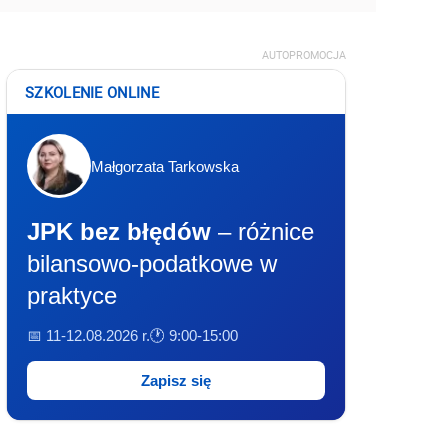
AUTOPROMOCJA
SZKOLENIE ONLINE
Małgorzata Tarkowska
JPK bez błędów
– różnice
bilansowo-podatkowe w
praktyce
📅 11-12.08.2026 r.
🕐 9:00-15:00
Zapisz się