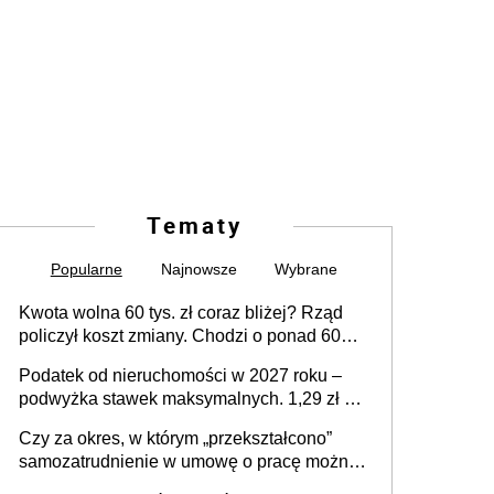
Tematy
Popularne
Najnowsze
Wybrane
Kwota wolna 60 tys. zł coraz bliżej? Rząd
policzył koszt zmiany. Chodzi o ponad 60
mld zł
Podatek od nieruchomości w 2027 roku –
podwyżka stawek maksymalnych. 1,29 zł za
1 m2 mieszkania, 36,49 zł za 1 m2
Czy za okres, w którym „przekształcono”
budynków i lokali związanych z
samozatrudnienie w umowę o pracę można
prowadzeniem działalności gospodarczej
wystawić faktury korygujące? Rozwiązanie