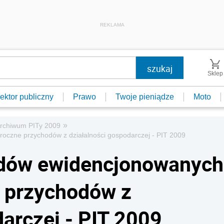
REKLAMA
Sklep
ektor publiczny
Prawo
Twoje pieniądze
Moto
»
rchiwum PITy 2009
roczne przychodów z działalności gospodarczej - PIT 2009
odów ewidencjonowanych
e przychodów z
darczej - PIT 2009