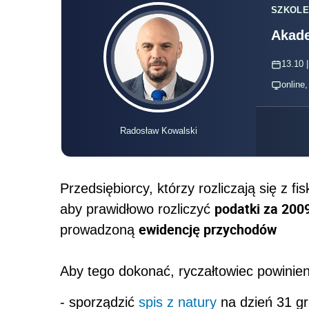
SZKOLE
Akade
13.10 |
online
Radosław Kowalski
Przedsiębiorcy, którzy rozliczają się z 
podatki za 2009
aby prawidłowo rozliczyć
ewidencję przychodów
prowadzoną
Aby tego dokonać, ryczałtowiec powinien
- sporządzić
spis z natury
na dzień 31 gr