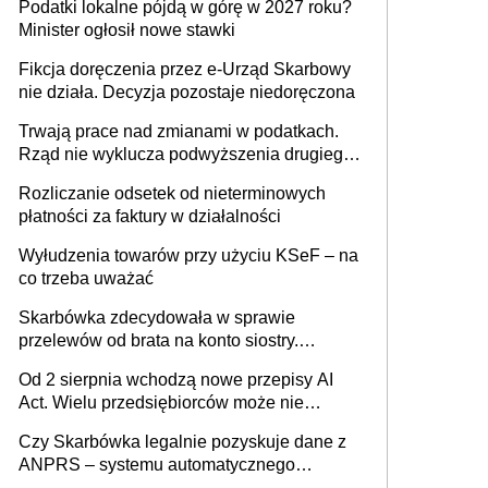
Podatki lokalne pójdą w górę w 2027 roku?
umowy cywilnoprawnej jedynym
Minister ogłosił nowe stawki
racjonalnym wyjściem
Fikcja doręczenia przez e-Urząd Skarbowy
nie działa. Decyzja pozostaje niedoręczona
Trwają prace nad zmianami w podatkach.
Rząd nie wyklucza podwyższenia drugiego
progu PIT
Rozliczanie odsetek od nieterminowych
płatności za faktury w działalności
Wyłudzenia towarów przy użyciu KSeF – na
co trzeba uważać
Skarbówka zdecydowała w sprawie
przelewów od brata na konto siostry.
Pieniądze z emerytury mamy wyglądały jak
Od 2 sierpnia wchodzą nowe przepisy AI
darowizna, ale podatku jednak nie będzie
Act. Wielu przedsiębiorców może nie
wiedzieć, że dotyczą także ich
Czy Skarbówka legalnie pozyskuje dane z
ANPRS – systemu automatycznego
rozpoznawania tablic rejestracyjnych