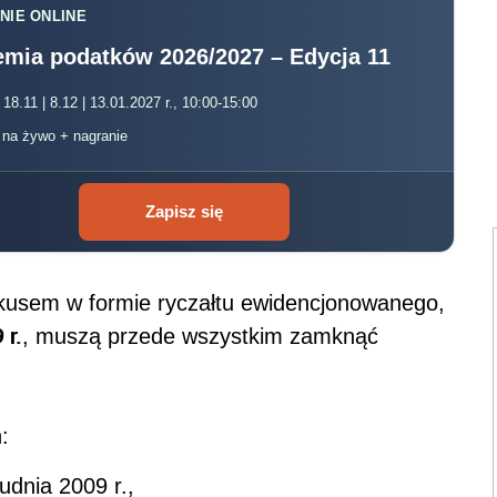
NIE ONLINE
mia podatków 2026/2027 – Edycja 11
 18.11 | 8.12 | 13.01.2027 r., 10:00-15:00
, na żywo + nagranie
Zapisz się
fiskusem w formie ryczałtu ewidencjonowanego,
 r.
, muszą przede wszystkim zamknąć
:
udnia 2009 r.,