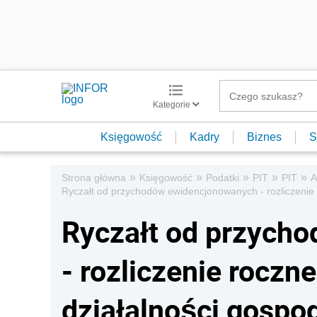
Kategorie
Księgowość
Kadry
Biznes
S
»
»
»
»
»
Strona główna
Księgowość
Podatki
PIT
PIT
A
Ryczałt od przychodów ewidencjonowanych - rozliczenie 
Ryczałt od przych
- rozliczenie roczn
działalności gospo