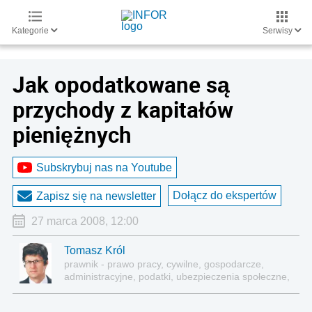
Kategorie
Serwisy
Jak opodatkowane są
przychody z kapitałów
pieniężnych
Subskrybuj nas na Youtube
Dołącz do ekspertów
Zapisz się na newsletter
27 marca 2008, 12:00
Tomasz Król
prawnik - prawo pracy, cywilne, gospodarcze,
administracyjne, podatki, ubezpieczenia społeczne,
sektor publiczny