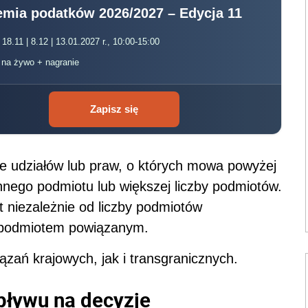
mia podatków 2026/2027 – Edycja 11
 18.11 | 8.12 | 13.01.2027 r., 10:00-15:00
, na żywo + nagranie
Zapisz się
e udziałów lub praw, o których mowa powyżej
nego podmiotu lub większej liczby podmiotów.
t niezależnie od liczby podmiotów
 podmiotem powiązanym.
ań krajowych, jak i transgranicznych.
pływu na decyzje