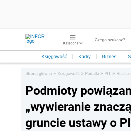
Kategorie
Księgowość
Kadry
Biznes
S
»
»
»
»
Strona główna
Księgowość
Podatki
PIT
Rozlicz
Podmioty powiązan
„wywieranie znacz
gruncie ustawy o P