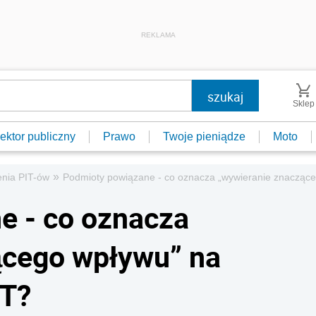
REKLAMA
Sklep
ektor publiczny
Prawo
Twoje pieniądze
Moto
»
enia PIT-ów
Podmioty powiązane - co oznacza „wywieranie znaczące
e - co oznacza
ącego wpływu” na
IT?