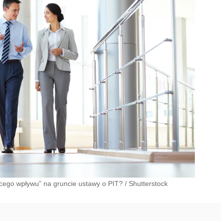
cego wpływu” na gruncie ustawy o PIT?
/
Shutterstock