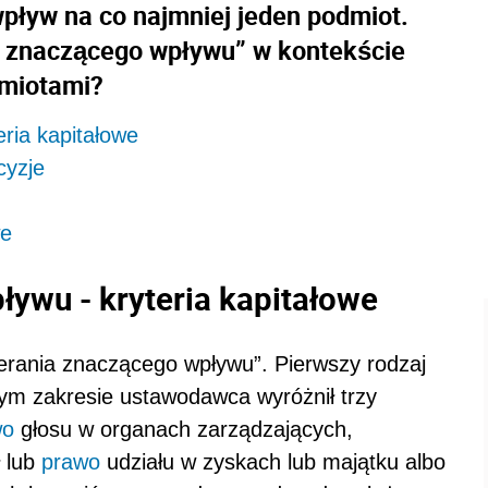
wpływ na co najmniej jeden podmiot.
a znaczącego wpływu” w kontekście
dmiotami?
ria kapitałowe
cyzje
we
ywu - kryteria kapitałowe
erania znaczącego wpływu”. Pierwszy rodzaj
 tym zakresie ustawodawca wyróżnił trzy
wo
głosu w organach zarządzających,
ł lub
prawo
udziału w zyskach lub majątku albo