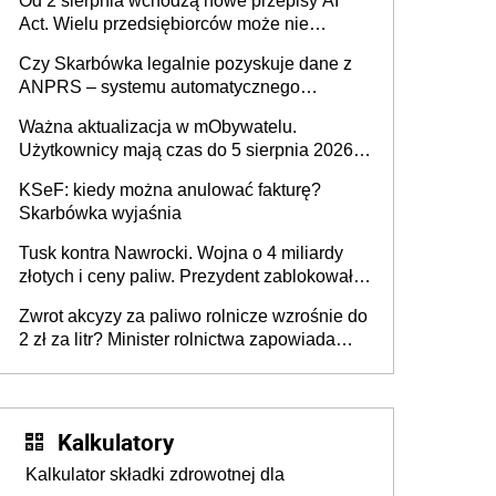
Od 2 sierpnia wchodzą nowe przepisy AI
darowizna, ale podatku jednak nie będzie
Act. Wielu przedsiębiorców może nie
wiedzieć, że dotyczą także ich
Czy Skarbówka legalnie pozyskuje dane z
ANPRS – systemu automatycznego
rozpoznawania tablic rejestracyjnych
Ważna aktualizacja w mObywatelu.
pojazdów z kamer drogowych?
Użytkownicy mają czas do 5 sierpnia 2026
roku
KSeF: kiedy można anulować fakturę?
Skarbówka wyjaśnia
Tusk kontra Nawrocki. Wojna o 4 miliardy
złotych i ceny paliw. Prezydent zablokował
ustawę, premier mówi o „ciosie
Zwrot akcyzy za paliwo rolnicze wzrośnie do
wymierzonym we wszystkich polskich
2 zł za litr? Minister rolnictwa zapowiada
kierowców”
ważne zmiany dla rolników
Kalkulatory
Kalkulator składki zdrowotnej dla