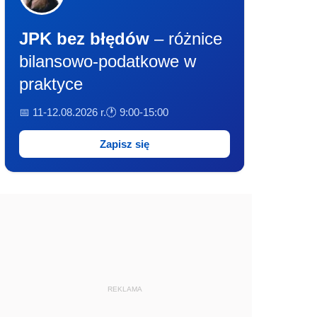
JPK bez błędów
– różnice
bilansowo-podatkowe w
praktyce
📅 11-12.08.2026 r.
🕐 9:00-15:00
Zapisz się
REKLAMA