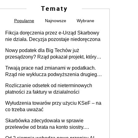
Tematy
Popularne
Najnowsze
Wybrane
Fikcja doręczenia przez e-Urząd Skarbowy
nie działa. Decyzja pozostaje niedoręczona
Nowy podatek dla Big Techów już
przesądzony? Rząd pokazał projekt, który
może zmienić zasady gry w Polsce
Trwają prace nad zmianami w podatkach.
Rząd nie wyklucza podwyższenia drugiego
progu PIT
Rozliczanie odsetek od nieterminowych
płatności za faktury w działalności
Wyłudzenia towarów przy użyciu KSeF – na
co trzeba uważać
Skarbówka zdecydowała w sprawie
przelewów od brata na konto siostry.
Pieniądze z emerytury mamy wyglądały jak