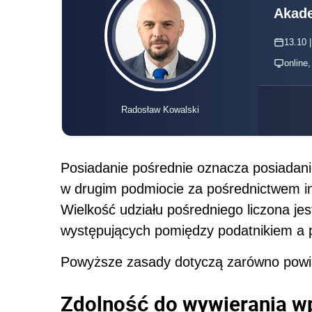
Akade
13.10 |
online
Radosław Kowalski
Posiadanie pośrednie oznacza posiadani
w drugim podmiocie za pośrednictwem in
Wielkość udziału pośredniego liczona jes
występujących pomiędzy podatnikiem a
Powyższe zasady dotyczą zarówno powiąz
Zdolność do wywierania w