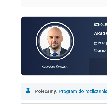
SZKOLE
Akade
13.10 |
online
Radosław Kowalski
Polecamy:
Program do rozliczani