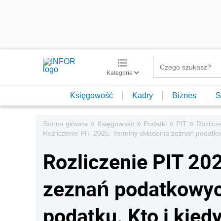
Kategorie
Księgowość
Kadry
Biznes
S
»
»
»
»
Strona główna
Księgowość
Podatki
PIT
Rozlicz
Rozliczenie PIT 2025. Terminy składania zeznań podatkowy
Rozliczenie PIT 20
zeznań podatkowych
podatku. Kto i kied