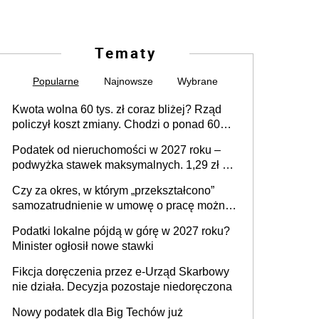
Tematy
Popularne
Najnowsze
Wybrane
Kwota wolna 60 tys. zł coraz bliżej? Rząd
policzył koszt zmiany. Chodzi o ponad 60
mld zł
Podatek od nieruchomości w 2027 roku –
podwyżka stawek maksymalnych. 1,29 zł za
1 m2 mieszkania, 36,49 zł za 1 m2
Czy za okres, w którym „przekształcono”
budynków i lokali związanych z
samozatrudnienie w umowę o pracę można
prowadzeniem działalności gospodarczej
wystawić faktury korygujące? Rozwiązanie
Podatki lokalne pójdą w górę w 2027 roku?
umowy cywilnoprawnej jedynym
Minister ogłosił nowe stawki
racjonalnym wyjściem
Fikcja doręczenia przez e-Urząd Skarbowy
nie działa. Decyzja pozostaje niedoręczona
Nowy podatek dla Big Techów już