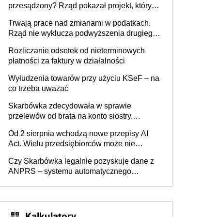
przesądzony? Rząd pokazał projekt, który
może zmienić zasady gry w Polsce
Trwają prace nad zmianami w podatkach.
Rząd nie wyklucza podwyższenia drugiego
progu PIT
Rozliczanie odsetek od nieterminowych
płatności za faktury w działalności
Wyłudzenia towarów przy użyciu KSeF – na
co trzeba uważać
Skarbówka zdecydowała w sprawie
przelewów od brata na konto siostry.
Pieniądze z emerytury mamy wyglądały jak
Od 2 sierpnia wchodzą nowe przepisy AI
darowizna, ale podatku jednak nie będzie
Act. Wielu przedsiębiorców może nie
wiedzieć, że dotyczą także ich
Czy Skarbówka legalnie pozyskuje dane z
ANPRS – systemu automatycznego
rozpoznawania tablic rejestracyjnych
pojazdów z kamer drogowych?
Kalkulatory