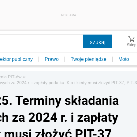
REKLAMA
Sklep
ektor publiczny
Prawo
Twoje pieniądze
Moto
»
enia PIT-ów
ch za 2024 r. i zapłaty podatku. Kto i kiedy musi złożyć PIT-37, PIT-3
25. Terminy składania
 za 2024 r. i zapłaty
y musi złożyć PIT-37,